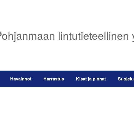
ohjanmaan lintutieteellinen 
Havainnot
Harrastus
Kisat ja pinnat
Suojelu