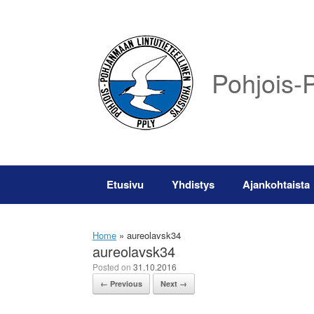
Skip
to
content
Pohjois-P
Etusivu
Yhdistys
Ajankohtaista
Home
»
aureolavsk34
aureolavsk34
Posted on
31.10.2016
← Previous
Next →