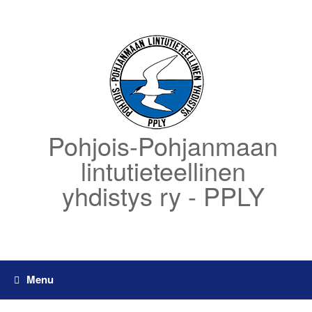
Skip
to
content
Pohjois-Pohjanmaan
lintutieteellinen
yhdistys ry - PPLY
Menu