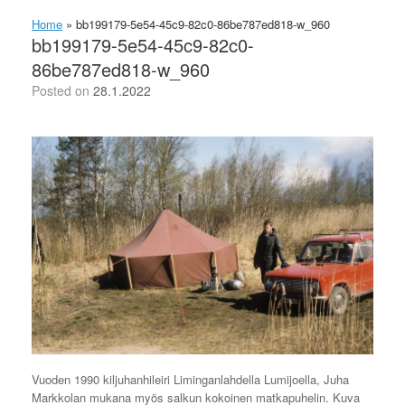
Home
»
bb199179-5e54-45c9-82c0-86be787ed818-w_960
bb199179-5e54-45c9-82c0-
86be787ed818-w_960
Posted on
28.1.2022
Vuoden 1990 kiljuhanhileiri Liminganlahdella Lumijoella, Juha
Markkolan mukana myös salkun kokoinen matkapuhelin. Kuva