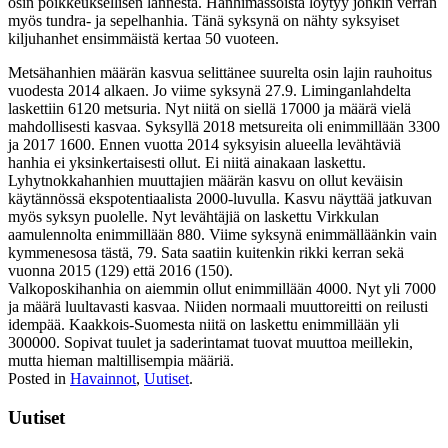
osin poikkeuksellisen lännestä. Hanhimassoista löytyy jonkin verran
myös tundra- ja sepelhanhia. Tänä syksynä on nähty syksyiset
kiljuhanhet ensimmäistä kertaa 50 vuoteen.
Metsähanhien määrän kasvua selittänee suurelta osin lajin rauhoitus
vuodesta 2014 alkaen. Jo viime syksynä 27.9. Liminganlahdelta
laskettiin 6120 metsuria. Nyt niitä on siellä 17000 ja määrä vielä
mahdollisesti kasvaa. Syksyllä 2018 metsureita oli enimmillään 3300
ja 2017 1600. Ennen vuotta 2014 syksyisin alueella levähtäviä
hanhia ei yksinkertaisesti ollut. Ei niitä ainakaan laskettu.
Lyhytnokkahanhien muuttajien määrän kasvu on ollut keväisin
käytännössä ekspotentiaalista 2000-luvulla. Kasvu näyttää jatkuvan
myös syksyn puolelle. Nyt levähtäjiä on laskettu Virkkulan
aamulennolta enimmillään 880. Viime syksynä enimmälläänkin vain
kymmenesosa tästä, 79. Sata saatiin kuitenkin rikki kerran sekä
vuonna 2015 (129) että 2016 (150).
Valkoposkihanhia on aiemmin ollut enimmillään 4000. Nyt yli 7000
ja määrä luultavasti kasvaa. Niiden normaali muuttoreitti on reilusti
idempää. Kaakkois-Suomesta niitä on laskettu enimmillään yli
300000. Sopivat tuulet ja saderintamat tuovat muuttoa meillekin,
mutta hieman maltillisempia määriä.
Posted in
Havainnot
,
Uutiset
.
Uutiset