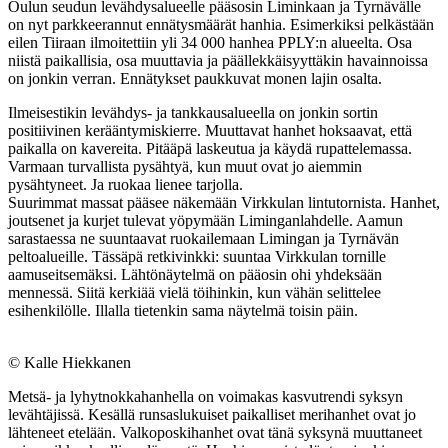
Oulun seudun levähdysalueelle pääsosin Liminkaan ja Tyrnävälle
on nyt parkkeerannut ennätysmäärät hanhia. Esimerkiksi pelkästään
eilen Tiiraan ilmoitettiin yli 34 000 hanhea PPLY:n alueelta. Osa
niistä paikallisia, osa muuttavia ja päällekkäisyyttäkin havainnoissa
on jonkin verran. Ennätykset paukkuvat monen lajin osalta.
Ilmeisestikin levähdys- ja tankkausalueella on jonkin sortin
positiivinen kerääntymiskierre. Muuttavat hanhet hoksaavat, että
paikalla on kavereita. Pitääpä laskeutua ja käydä rupattelemassa.
Varmaan turvallista pysähtyä, kun muut ovat jo aiemmin
pysähtyneet. Ja ruokaa lienee tarjolla.
Suurimmat massat pääsee näkemään Virkkulan lintutornista. Hanhet,
joutsenet ja kurjet tulevat yöpymään Liminganlahdelle. Aamun
sarastaessa ne suuntaavat ruokailemaan Limingan ja Tyrnävän
peltoalueille. Tässäpä retkivinkki: suuntaa Virkkulan tornille
aamuseitsemäksi. Lähtönäytelmä on pääosin ohi yhdeksään
mennessä. Siitä kerkiää vielä töihinkin, kun vähän selittelee
esihenkilölle. Illalla tietenkin sama näytelmä toisin päin.
© Kalle Hiekkanen
Metsä- ja lyhytnokkahanhella on voimakas kasvutrendi syksyn
levähtäjissä. Kesällä runsaslukuiset paikalliset merihanhet ovat jo
lähteneet etelään. Valkoposkihanhet ovat tänä syksynä muuttaneet