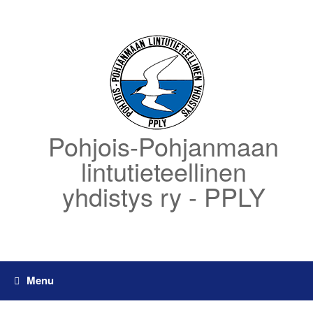
Skip
to
content
Pohjois-Pohjanmaan
lintutieteellinen
yhdistys ry - PPLY
Menu