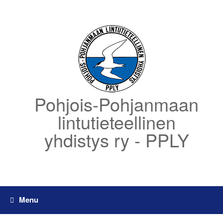
Skip
to
content
Pohjois-Pohjanmaan
lintutieteellinen
yhdistys ry - PPLY
Menu