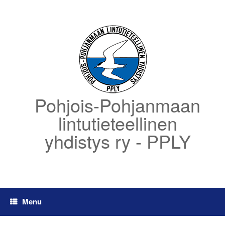
Skip
to
content
Pohjois-Pohjanmaan
lintutieteellinen
yhdistys ry - PPLY
Menu