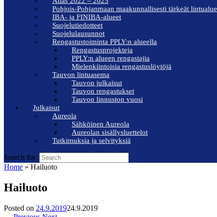
Atlas 2022 – 2025
Pohjois-Pohjanmaan maakunnallisesti tärkeät lintualue
IBA- ja FINIBA-alueet
Suojelutiedotteet
Suojelulausunnot
Rengastustoiminta PPLY:n alueella
Rengastusprojekteja
PPLY:n alueen rengastajia
Mielenkiintoisia rengastuslöytöjä
Tauvon lintuasema
Tauvon julkaisut
Tauvon rengastukset
Tauvon linnuston vuosi
Julkaisut
Aureola
Sähköinen Aureola
Aureolan sisällysluettelot
Tutkimuksia ja selvityksiä
Search for:
Home
»
Hailuoto
Hailuoto
Posted on
24.9.2019
24.9.2019
← Previous
Next →