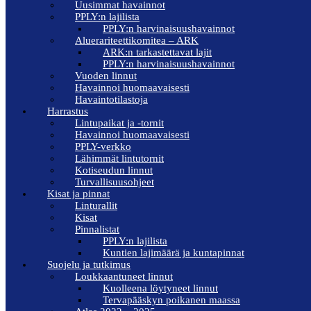
Uusimmat havainnot
PPLY:n lajilista
PPLY:n harvinaisuushavainnot
Aluerariteettikomitea – ARK
ARK:n tarkastettavat lajit
PPLY:n harvinaisuushavainnot
Vuoden linnut
Havainnoi huomaavaisesti
Havaintotilastoja
Harrastus
Lintupaikat ja -tornit
Havainnoi huomaavaisesti
PPLY-verkko
Lähimmät lintutornit
Kotiseudun linnut
Turvallisuusohjeet
Kisat ja pinnat
Linturallit
Kisat
Pinnalistat
PPLY:n lajilista
Kuntien lajimäärä ja kuntapinnat
Suojelu ja tutkimus
Loukkaantuneet linnut
Kuolleena löytyneet linnut
Tervapääskyn poikanen maassa