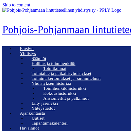
Skip to content
Pohjois-Pohjanmaan lintutiete
Etusivu
Yhdistys
Säännöt
Hallitus ja toimihenkilöt
Toimikunnat
Toimialue ja paikallisyhdistykset
Toimintakertomukset ja -suunnitelmat
Yhdistyksen historiaa
Toimihenkilöhistoriikki
Kokoushistoriikki
Ansiomerkit ja palkinnot
Liity jäseneksi
Yhteystiedot
Ajankohtaista
Uutiset
Tapahtumakalenteri
Havainnot