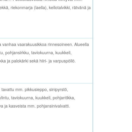
ä, riekonmarja (laella), kellotalvikki, rätvänä ja
a vanhaa vaarakuusikkoa rinnesoineen. Alueella
tu, pohjansirkku, taviokuurna, kuukkeli,
ikka ja palokärki sekä hiiri- ja varpuspöllö.
 tavattu mm. pikkusieppo, sinipyrstö,
äpylintu, taviokuurna, kuukkeli, pohjantikka,
ava ja kasveista mm. pohjansinivalvatti.