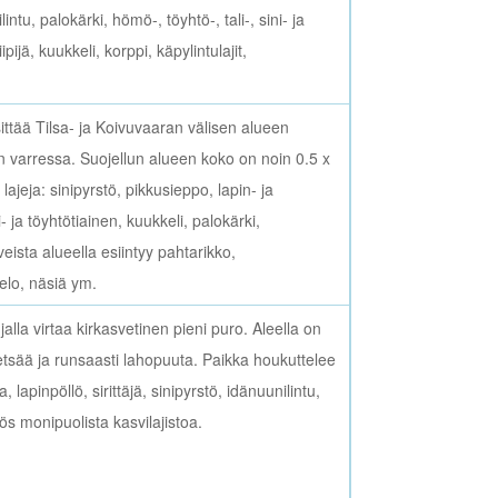
ntu, palokärki, hömö-, töyhtö-, tali-, sini- ja
ijä, kuukkeli, korppi, käpylintulajit,
tää Tilsa- ja Koivuvaaran välisen alueen
n varressa. Suojellun alueen koko on noin 0.5 x
ajeja: sinipyrstö, pikkusieppo, lapin- ja
usi- ja töyhtötiainen, kuukkeli, palokärki,
eista alueella esiintyy pahtarikko,
lo, näsiä ym.
alla virtaa kirkasvetinen pieni puro. Aleella on
tsää ja runsaasti lahopuuta. Paikka houkuttelee
, lapinpöllö, sirittäjä, sinipyrstö, idänuunilintu,
ös monipuolista kasvilajistoa.