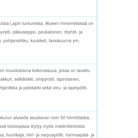
uttaa Lapin tuntureista. Alueen rinnemetsissä on
pyrstö, pikkusieppo, peukaloinen, töyhtö- ja
u, pohjansirkku, kuukkeli, taviokuurna ym.
pien muodostama kokonaisuus, jossa on tavattu
kkuri, selkälokki, sinipyrstö, lapintiainen,
hjantikka ja palokärki sekä viiru- ja lapinpöllö.
akurun alueella asustavan noin 50 hömötiaista,
ässä biotoopissa löytyy myös mielenkiintoista
tka, huuhkaja, hiiri- ja varpuspöllö, harmaapää- ja