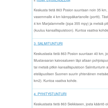
Keskusta tietä 863 Posion suuntaan noin 35 km,
vasemmalle 4 km kämppäkartanolle (portti). Täst
4 km Marjalammelle (jopa 355 mpy) ja metsiä pit
(kuuluu kansallispuistoon). Kuntoa vaativa kohde
3. SALMITUNTURI
Keskustasta tietä 863 Posion suuntaan 40 km, jos
Mustavaaran kaivosalueen läpi altaan pohjoispuol
tai metsiä pitkin kansallispuistoon Salmitunturin 
eteläpuolisen Suomen suurin yhtenäinen metsä
km2). Kuntoa vaativa kohde.
4. PYHITYSTUNTURI
Keskustasta tietä 863 Siekkiseen, josta kääntö o