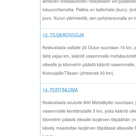
lähtevän metsäautotien risteykseen voi pysäköid
lukuunottamatta. Paikka on kalliohalsi (kuru), jon
puro. Kurun ylärinteellä, sen pohjoisreunalla on t
13. TILSA/KOIVUOJA
Keskustasta valtatie 20 Oulun suuntaan 15 km,
tietä vajaa km, kääntö vasemmalle metsäautoteitä
oikealle ja kilometrin päästä kääntö vasemmalle
Koivuojalle/Tilsaan (yhteensä 30 km).
14. PORTINLOMA
Keskustasta seututie 800 Metsäkylän suuntaan,
vasemmalle kenttäradalle 5 km, josta kääntö oikea
kilometrin päästä oikealle Isojärven itäpäähän (n
kävely maastoitse Isojärven itäpäässä alkavalle 