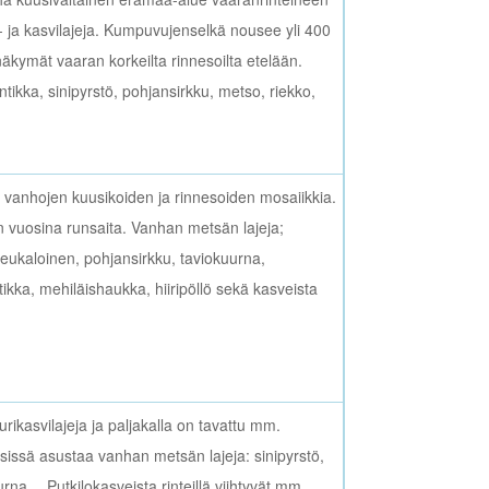
- ja kasvilajeja. Kumpuvujenselkä nousee yli 400
äkymät vaaran korkeilta rinnesoilta etelään.
jantikka, sinipyrstö, pohjansirkku, metso, riekko,
 vanhojen kuusikoiden ja rinnesoiden mosaiikkia.
in vuosina runsaita. Vanhan metsän lajeja;
, peukaloinen, pohjansirkku, taviokuurna,
ntikka, mehiläishaukka, hiiripöllö sekä kasveista
turikasvilajeja ja paljakalla on tavattu mm.
sissä asustaa vanhan metsän lajeja: sinipyrstö,
rna… Putkilokasveista rinteillä viihtyvät mm.