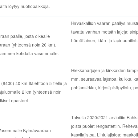
kalta löytyy nuotiopaikkoja.
Hirvaskallion vaaran päällys muist
tavattu vanhan metsän lajeja; sini
an päälle, josta oikealle
hömötiainen, idän- ja lapinuunilint
araan (yhteensä noin 20 km).
senlammen kohdalta vasemmalle.
Hiekkaharjujen ja kirkkaiden lam
mm. seuraavaa lajistoa: kuikka, kaa
 (8400) 40 km Itälehtoon 5-tielle ja
pohjansirkku, kirjosiipikäpylintu, po
ajuluomalle 2 km (yhteensä noin
lkiset opasteet.
Talvella 2020/2021 arvioitiin Pahk
joista puolet rengastettiin. Rehev
. Vasemmalle Kylmävaaraan
kasvilajistoa. Lintulajistoa: maako