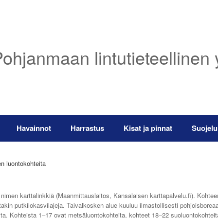
ohjanmaan lintutieteellinen 
Havainnot
Harrastus
Kisat ja pinnat
Suojelu
n luontokohteita
 nimen karttalinkkiä (Maanmittauslaitos, Kansalaisen karttapalvelu.fi). Kohte
oitakin putkilokasvilajeja. Taivalkosken alue kuuluu ilmastollisesti pohjoisbor
ta. Kohteista 1‒17 ovat metsäluontokohteita, kohteet 18‒22 suoluontokohteita