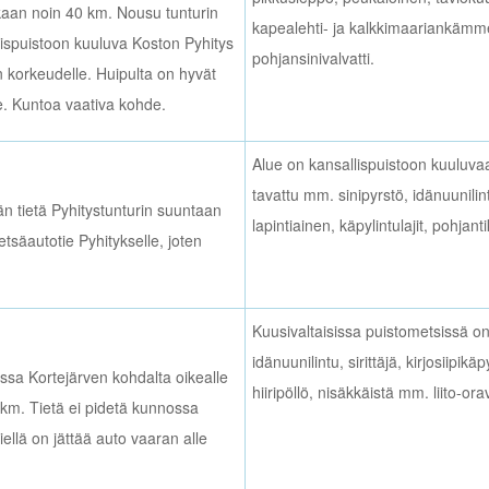
ukaan noin 40 km. Nousu tunturin
kapealehti- ja kalkkimaariankämmekk
llispuistoon kuuluva Koston Pyhitys
pohjansinivalvatti.
n korkeudelle. Huipulta on hyvät
e. Kuntoa vaativa kohde.
Alue on kansallispuistoon kuuluva
tavattu mm. sinipyrstö, idänuunilin
än tietä Pyhitystunturin suuntaan
lapintiainen, käpylintulajit, pohjant
säautotie Pyhitykselle, joten
Kuusivaltaisissa puistometsissä on
idänuunilintu, sirittäjä, kirjosiipik
ssa Kortejärven kohdalta oikealle
hiiripöllö, nisäkkäistä mm. liito-or
km. Tietä ei pidetä kunnossa
siellä on jättää auto vaaran alle