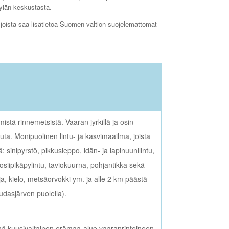
kylän keskustasta.
 joista saa lisätietoa Suomen valtion suojelemattomat
stä rinnemetsistä. Vaaran jyrkillä ja osin
opuuta. Monipuolinen lintu- ja kasvimaailma, joista
ä: sinipyrstö, pikkusieppo, idän- ja lapinuunilintu,
irjosiipikäpylintu, taviokuurna, pohjantikka sekä
, kielo, metsäorvokki ym. ja alle 2 km päästä
dasjärven puolella).
lhä kuusivaltainen erämaa-alue vaaranrinteineen