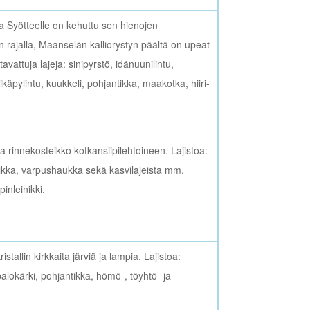
ta Syötteelle on kehuttu sen hienojen
n rajalla, Maanselän kalliorystyn päältä on upeat
avattuja lajeja: sinipyrstö, idänuunilintu,
ikäpylintu, kuukkeli, pohjantikka, maakotka, hiiri-
 rinnekosteikko kotkansiipilehtoineen. Lajistoa:
ikka, varpushaukka sekä kasvilajeista mm.
pinleinikki.
tallin kirkkaita järviä ja lampia. Lajistoa:
lokärki, pohjantikka, hömö-, töyhtö- ja