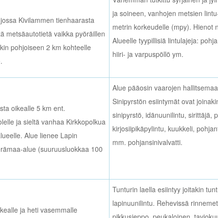
ja soineen, vanhojen metsien lintu
 jossa Kivilammen tienhaarasta
metrin korkeudelle (mpy). Hienot n
ä metsäautotietä vaikka pyöräillen
Alueelle tyypillisiä lintulajeja: poh
kin pohjoiseen 2 km kohteelle
hiiri- ja varpuspöllö ym.
.
Alue pääosin vaarojen hallitsemaa
Sinipyrstön esiintymät ovat joinak
ta oikealle 5 km ent.
sinipyrstö, idänuunilintu, sirittäjä
elle ja sieltä vanhaa Kirkkopolkua
kirjosiipikäpylintu, kuukkeli, pohja
alueelle. Alue lienee Lapin
mm. pohjansinivalvatti.
erämaa-alue (suuruusluokkaa 100
Tunturin laella esiintyy joitakin tun
lapinuunilintu. Rehevissä rinnemet
ikealle ja heti vasemmalle
pikkusieppo, peukaloinen, taviokuu