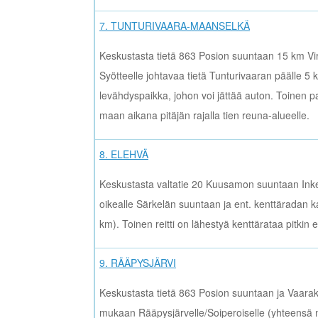
7. TUNTURIVAARA-MAANSELKÄ
Keskustasta tietä 863 Posion suuntaan 15 km Vi
Syötteelle johtavaa tietä Tunturivaaran päälle 5
levähdyspaikka, johon voi jättää auton. Toinen 
maan aikana pitäjän rajalla tien reuna-alueelle.
8. ELEHVÄ
Keskustasta valtatie 20 Kuusamon suuntaan Inkee
oikealle Särkelän suuntaan ja ent. kenttäradan 
km). Toinen reitti on lähestyä kenttärataa pitkin
9. RÄÄPYSJÄRVI
Keskustasta tietä 863 Posion suuntaan ja Vaarak
mukaan Rääpysjärvelle/Soiperoiselle (yhteensä no