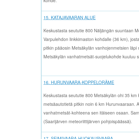
kohde.
15. KATAJAVAARAN ALUE
Keskustasta seututie 800 Näljängän suuntaan Me
Varpulehdon linkkimaston kohdalle (36 km), josta
pitkin pääosin Metsäkylän vanhojenmetsien läpi
Metsäkylän vanhatmetsät-suojelukohde kuuluu s
16. HURUNVAARA-KOPPELORÄME
Keskustasta seututie 800 Metsäkylän ohi 35 km K
metsäautotietä pitkin noin 6 km Hurunvaaraan. 
vanhatmetsät-kohteena sen itäiseen osaan. Sama
(Saarijärven meteoriittijärven pohjoispäässä).
17. SEIMIVAARA-HUOKAUSVAARA