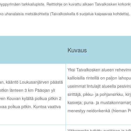
hyppyrimäen tarkkailupiste. Reittiohje on kuvattu alkaen Taivalkosken kirkon
kko uhanalaisia metsäkohteita (Taivalkoskella 6 suojelua kaipaavaa kohdetta),
Kuvaus
Yksi Taivalkosken alueen rehevimmi
kallioisilla rinteillä on paljon lah
aan, kääntö Loukusanjärven päästä
useimmat lintulajit alueella pesivin
itkin länteen 3 km Pääojan yli
sirittäjä, pikku- ja pohjansirkku, k
ven Kouvan kylältä polkua pitkin 2
kasveja; puna- ja mustakonnamarja
vaa polkua pitkin. Kuntoa vaativa
menestyy neidonkenkä (hieman Pu
Vähemmän tutkittu syrjäinen ja jy