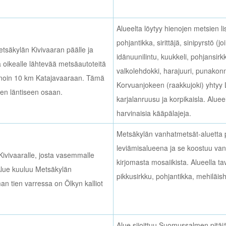
Alueelta löytyy hienojen metsien lis
pohjantikka, sirittäjä, sinipyrstö (
tsäkylän Kivivaaran päälle ja
idänuunilintu, kuukkeli, pohjansirk
 oikealle lähtevää metsäautoteitä
valkolehdokki, harajuuri, punakonn
 noin 10 km Katajavaaraan. Tämä
Korvuanjokeen (raakkujoki) yhtyy 
en läntiseen osaan.
karjalanruusu ja korpikaisla. Aluee
harvinaisia kääpälajeja.
Metsäkylän vanhatmetsät-aluetta p
leviämisalueena ja se koostuu van
ivivaaralle, josta vasemmalle
kirjomasta mosaiikista. Alueella tav
Alue kuuluu Metsäkylän
pikkusirkku, pohjantikka, mehiläi
n tien varressa on Ölkyn kalliot
Alue sijoittuu Suomussalmen pitäj