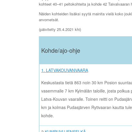
kohteet 40‒41 peltokohteita ja kohde 42 Taivalvaaran 
Näiden kohteiden lisäksi syytä mainita vielä koko jou
arvometsät.
(päivitetty 25.4.2021 khi)
Kohde/ajo-ohje
1. LATVAKOUVANVAARA
Keskustasta tietä 863 noin 30 km Posion suunt
vasemmalle 7 km Kylmälän taloille, josta polkua p
Latva-Kouvan vaaralle. Toinen reitti on Pudasjär
km ja kolmas Pudasjärven Rytivaaran kautta tule
kohde.
2
KUMPUVUJENSELKÄ