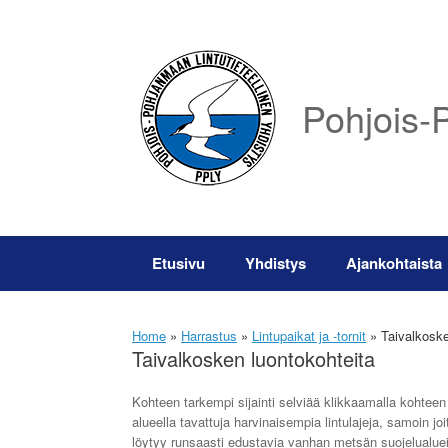
Skip
to
content
Pohjois-P
Etusivu
Yhdistys
Ajankohtaista
Home
»
Harrastus
»
Lintupaikat ja -tornit
»
Taivalkoske
Taivalkosken luontokohteita
Kohteen tarkempi sijainti selviää klikkaamalla kohteen
alueella tavattuja harvinaisempia lintulajeja, samoin j
löytyy runsaasti edustavia vanhan metsän suojelualuei