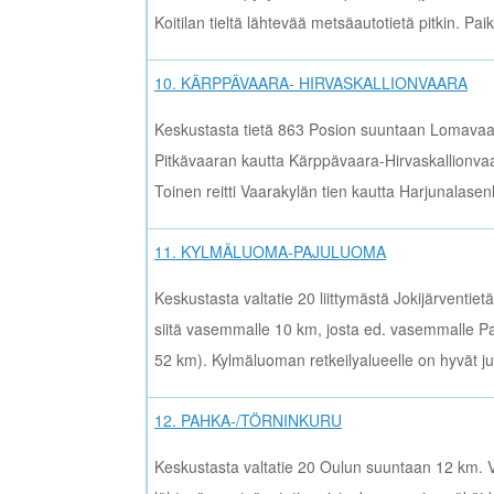
Koitilan tieltä lähtevää metsäautotietä pitkin. Pai
10. KÄRPPÄVAARA- HIRVASKALLIONVAARA
Keskustasta tietä 863 Posion suuntaan Lomavaara
Pitkävaaran kautta Kärppävaara-Hirvaskallionva
Toinen reitti Vaarakylän tien kautta Harjunala
11. KYLMÄLUOMA-PAJULUOMA
Keskustasta valtatie 20 liittymästä Jokijärventietä
siitä vasemmalle 10 km, josta ed. vasemmalle P
52 km). Kylmäluoman retkeilyalueelle on hyvät ju
12. PAHKA-/TÖRNINKURU
Keskustasta valtatie 20 Oulun suuntaan 12 km