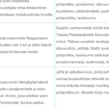
ä auton keskitalvea
pohjantikka, peukaloinen, idänuunili
ka pohjalla virtaa kirkasvetinen
kuusitiainen, pähkinänakkeli, puukiip
alviaikaan metsäruokintaa linnuille.
pohjansirkku, taviokuurna.
Suojeltu vanhanmetsän kohde käsit
Tilsasta Pekkalanjärvelle Koivuoja
 josta vasemmalle Raappansuon
4 km2. Pääosa vuosittain tavattuja l
 pitkin noin 3 km ja sitten kääntö
idänuunilintu, sirittäjä, tiltaltti, ku
, josta Kontiomaan kautta
pohjantikka, taviokuurna sekä kasv
punakonnanmarja, sudenmarja, kie
Jylhä ja vaikuttava kuru, jonka pohj
vanhaa kuusivoittoista rehevää me
 jossa ennen Metsäkylää kääntö
monia erikoisia lintulajeja: huuhkaja
lle Latvajärventielle ja reilun
pohjantikka ym. Alueella löytyy my
oin 35 km), josta edelleen pieni
Portinlomalle. Kuntoa vaativa