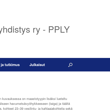
yhdistys ry - PPLY
 ja tutkimus
Julkaisut
en kuvauksessa on maastotyypin lisäksi lueteltu
eaaliseen havumetsävyöhykkeeseen (taiga) ja täältä
, kohteet 23‒39 vesilintu- ja kahlaajakohteita sekä