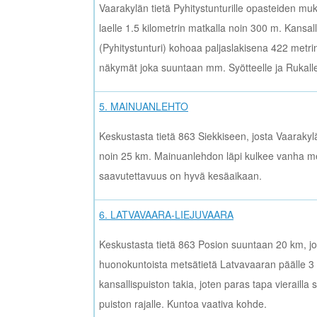
Vaarakylän tietä Pyhitystunturille opasteiden m
laelle 1.5 kilometrin matkalla noin 300 m. Kansa
(Pyhitystunturi) kohoaa paljaslakisena 422 metri
näkymät joka suuntaan mm. Syötteelle ja Rukall
5. MAINUANLEHTO
Keskustasta tietä 863 Siekkiseen, josta Vaarakyl
noin 25 km. Mainuanlehdon läpi kulkee vanha met
saavutettavuus on hyvä kesäaikaan.
6. LATVAVAARA-LIEJUVAARA
Keskustasta tietä 863 Posion suuntaan 20 km, jo
huonokuntoista metsätietä Latvavaaran päälle 3 
kansallispuiston takia, joten paras tapa vierailla 
puiston rajalle. Kuntoa vaativa kohde.