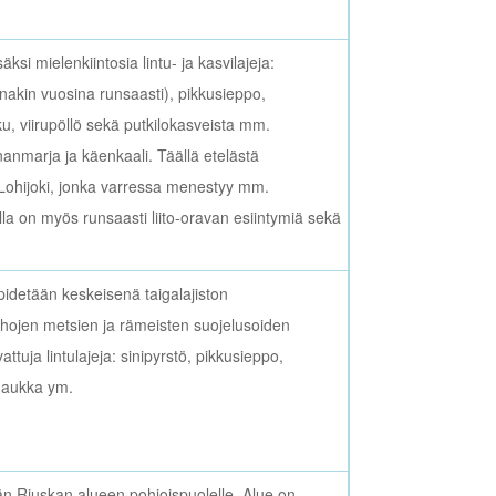
äksi mielenkiintosia lintu- ja kasvilajeja:
joinakin vuosina runsaasti), pikkusieppo,
ku, viirupöllö sekä putkilokasveista mm.
anmarja ja käenkaali. Täällä etelästä
Lohijoki, jonka varressa menestyy mm.
lla on myös runsaasti liito-oravan esiintymiä sekä
idetään keskeisenä taigalajiston
hojen metsien ja rämeisten suojelusoiden
attuja lintulajeja: sinipyrstö, pikkusieppo,
shaukka ym.
än Riuskan alueen pohjoispuolelle. Alue on