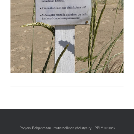
Pohjois-Pohjanmaan lintutieteellinen yhdistys ry - PPLY © 2026