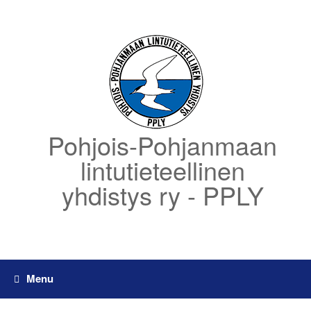
Skip
to
content
Pohjois-Pohjanmaan
lintutieteellinen
yhdistys ry - PPLY
Menu