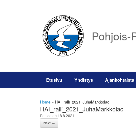
Skip
to
content
Pohjois-P
Etusivu
Yhdistys
Ajankohtaista
Home
»
HAI_ralli_2021_JuhaMarkkolac
HAI_ralli_2021_JuhaMarkkolac
Posted on
18.8.2021
Next →