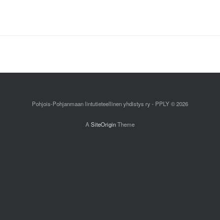
Pohjois-Pohjanmaan lintutieteellinen yhdistys ry - PPLY © 2026
A
SiteOrigin
Theme