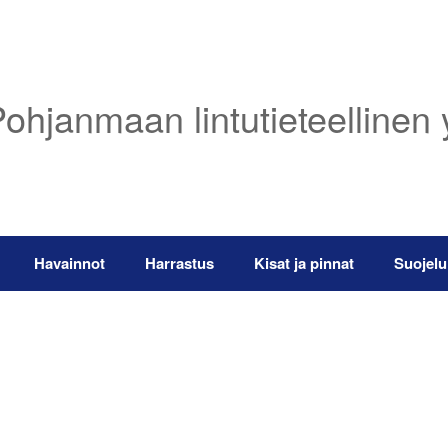
ohjanmaan lintutieteellinen 
Havainnot
Harrastus
Kisat ja pinnat
Suojelu