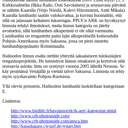
Kirkkosalmelta (Ilkka Railo, Outi Savolainen) ja seuraavana päivänä
se nähtiin Kaaralla (Veijo Nissilä, Kalevi Hiironniemi, Antti Mikala).
Kaaralla lumihanhi saatiin valokuvattua, ja kuvista huomattiin, että
sillä on jalassaan keltainen lukurengas. PPLY:n ARK on hyväksynyt
linnusta tehdyt ilmoitukset, mutta linnun kategoria on jätetty
avoimeksi, sillä lumihanhen alkuperästä ei ole ollut varmuutta.
Lumihanhia on rengastettu paitsi lajin alkuperäisellä kotiseudulla
Pohjois-Amerikassa myös Saksassa, jossa on pieni istutettu
lumihanhipopulaatio Reininmaalla.
Hailuodon linnun osalta otettiin yhteyttä saksalaiseen tulokaslajien
rengastusprojektiin. He tunnistivat linnun omakseen ja kertoivat siitä
seuraavia asioita: lintu on syntynyt vuonna 2005 lähellä Neussia. Se
käy pesimässä Venäjällä ja viettää talvet Saksassa. Linnusta on tehty
myös syyshavainto Pohjois-Ruotsissa.
Yllä olevin perustein, Hailuodon lumihanhi luokitellaan kategoriaan
E.
Lisätietoa:
http://www.birdlife.fi/havainnot/rk/rk-aerc-kategoriat.shtml
http://www.crb-photoguide.com/
http://www.crb-photoguide.com/ansca.htm
http://kanadagans.cwsurf.de//estart.htm