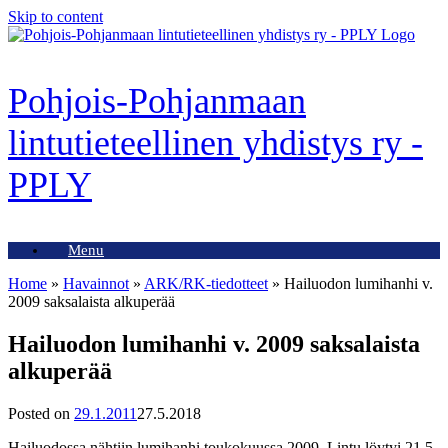
Skip to content
Pohjois-Pohjanmaan
lintutieteellinen yhdistys ry -
PPLY
Menu
Home
»
Havainnot
»
ARK/RK-tiedotteet
»
Hailuodon lumihanhi v.
2009 saksalaista alkuperää
Hailuodon lumihanhi v. 2009 saksalaista
alkuperää
Posted on
29.1.2011
27.5.2018
Hailuodossa nähtiin lumihanhi toukokuussa 2009. Lintu löytyi 21.5.