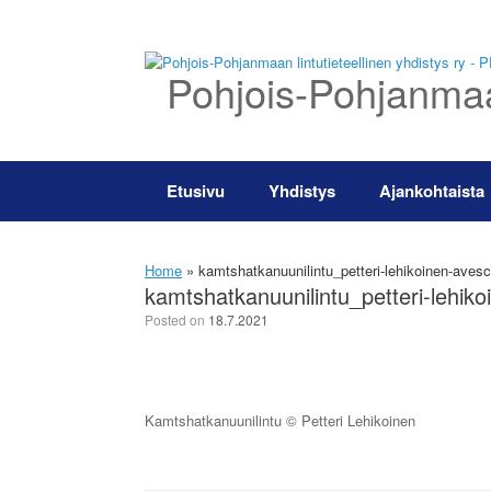
Skip
to
content
Pohjois-Pohjanmaan
Etusivu
Yhdistys
Ajankohtaista
Home
»
kamtshatkanuunilintu_petteri-lehikoinen-aves
kamtshatkanuunilintu_petteri-lehik
Posted on
18.7.2021
Kamtshatkanuunilintu © Petteri Lehikoinen