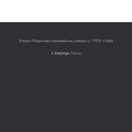
Pohjois-Pohjanmaan lintutieteellinen yhdistys ry - PPLY © 2026
A
SiteOrigin
Theme