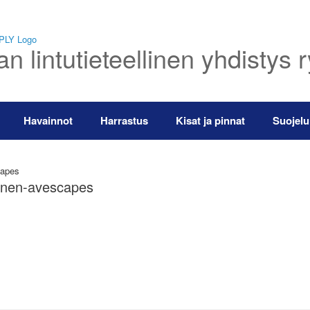
 lintutieteellinen yhdistys 
Havainnot
Harrastus
Kisat ja pinnat
Suojelu
capes
oinen-avescapes