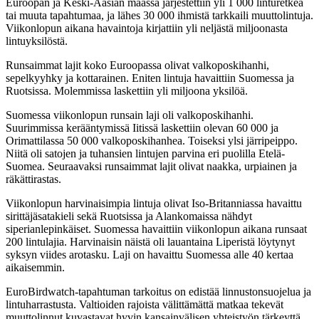
Euroopan ja Keski-Aasian maassa järjestettiin yli 1 000 linturetkeä
tai muuta tapahtumaa, ja lähes 30 000 ihmistä tarkkaili muuttolintuja.
Viikonlopun aikana havaintoja kirjattiin yli neljästä miljoonasta
lintuyksilöstä.
Runsaimmat lajit koko Euroopassa olivat valkoposkihanhi,
sepelkyyhky ja kottarainen. Eniten lintuja havaittiin Suomessa ja
Ruotsissa. Molemmissa laskettiin yli miljoona yksilöä.
Suomessa viikonlopun runsain laji oli valkoposkihanhi.
Suurimmissa kerääntymissä Iitissä laskettiin olevan 60 000 ja
Orimattilassa 50 000 valkoposkihanhea. Toiseksi ylsi järripeippo.
Niitä oli satojen ja tuhansien lintujen parvina eri puolilla Etelä-
Suomea. Seuraavaksi runsaimmat lajit olivat naakka, urpiainen ja
räkättirastas.
Viikonlopun harvinaisimpia lintuja olivat Iso-Britanniassa havaittu
sirittäjäsatakieli sekä Ruotsissa ja Alankomaissa nähdyt
siperianlepinkäiset. Suomessa havaittiin viikonlopun aikana runsaat
200 lintulajia. Harvinaisin näistä oli lauantaina Liperistä löytynyt
syksyn viides arotasku. Laji on havaittu Suomessa alle 40 kertaa
aikaisemmin.
EuroBirdwatch-tapahtuman tarkoitus on edistää linnustonsuojelua ja
lintuharrastusta. Valtioiden rajoista välittämättä matkaa tekevät
muuttolinnut kuvastavat hyvin kansainvälisen yhteistyön tärkeyttä