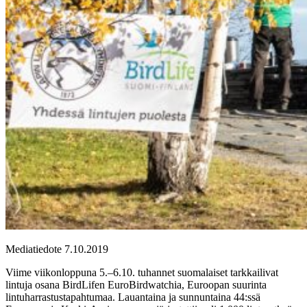
Mediatiedote 7.10.2019
Viime viikonloppuna 5.–6.10. tuhannet suomalaiset tarkkailivat
lintuja osana BirdLifen EuroBirdwatchia, Euroopan suurinta
lintuharrastustapahtumaa. Lauantaina ja sunnuntaina 44:ssä