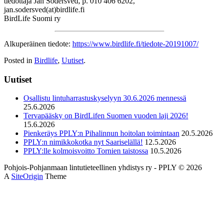
tiedottaja Jan Södersved, p. 010 406 6202,
jan.sodersved(at)birdlife.fi
BirdLife Suomi ry
Alkuperäinen tiedote:
https://www.birdlife.fi/tiedote-20191007/
Posted in
Birdlife
,
Uutiset
.
Uutiset
Osallistu lintuharrastuskyselyyn 30.6.2026 mennessä
25.6.2026
Tervapääsky on BirdLifen Suomen vuoden laji 2026!
15.6.2026
Pienkeräys PPLY:n Pihalinnun hoitolan toimintaan
20.5.2026
PPLY:n nimikkokotka nyt Saariselällä!
12.5.2026
PPLY:lle kolmoisvoitto Tornien taistossa
10.5.2026
Pohjois-Pohjanmaan lintutieteellinen yhdistys ry - PPLY © 2026
A
SiteOrigin
Theme