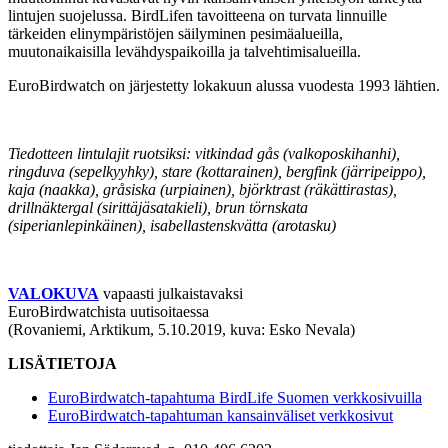
lintujen suojelussa. BirdLifen tavoitteena on turvata linnuille
tärkeiden elinympäristöjen säilyminen pesimäalueilla,
muutonaikaisilla levähdyspaikoilla ja talvehtimisalueilla.
EuroBirdwatch on järjestetty lokakuun alussa vuodesta 1993 lähtien.
Tiedotteen lintulajit ruotsiksi: vitkindad gås (valkoposkihanhi),
ringduva (sepelkyyhky), stare (kottarainen), bergfink (järripeippo),
kaja (naakka), gråsiska (urpiainen), björktrast (räkättirastas),
drillnäktergal (sirittäjäsatakieli), brun törnskata
(siperianlepinkäinen), isabellastenskvätta (arotasku)
VALOKUVA
vapaasti julkaistavaksi
EuroBirdwatchista uutisoitaessa
(Rovaniemi, Arktikum, 5.10.2019, kuva: Esko Nevala)
LISÄTIETOJA
EuroBirdwatch-tapahtuma BirdLife Suomen verkkosivuilla
EuroBirdwatch-tapahtuman kansainväliset verkkosivut