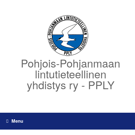
Skip
to
content
Pohjois-Pohjanmaan
lintutieteellinen
yhdistys ry - PPLY
Menu