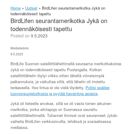
Home
»
Uutiset
»
BirdLifen seurantamerikotka Jykä on
todennäköisesti tapettu
BirdLifen seurantamerikotka Jykä on
todennäköisesti tapettu
Posted on
9.5.2023
Mediatiedote
9.5.2023
BirdLife Suomen satelliittilähettimellä seuraama merikotkakoiras
Jykä on todennäköisesti tapettu Puolangalla. Kotkan
satelliittilähetin löytyi viikko sitten läheltä viimeisimpiä
paikannuksia, ja vaikuttaa siltä, että lähetin oli irrotettu
teräaseella. Itse lintua ei ole vielä löydetty.
Poliisi epäilee
luonnonsuojelurikosta ja pyytää havaintoja asiasta
.
Jykä oli tieteelle arvokas, sillä se oli vasta toinen aikuinen
merikotka, jonka elintapoja on Suomessa seurattu
satelliittilähettimellä. Tuhannet ihmiset ovat seuranneet Jykän
vaiheita BirdLifen verkkosivuilla, lehdissä ja sosiaalisessa
mediassa.