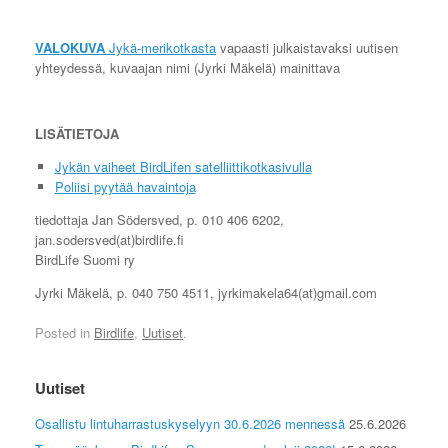
VALOKUVA
Jykä-merikotkasta
vapaasti julkaistavaksi uutisen
yhteydessä, kuvaajan nimi (Jyrki Mäkelä) mainittava
LISÄTIETOJA
Jykän vaiheet BirdLifen satelliittikotkasivulla
Poliisi pyytää havaintoja
tiedottaja Jan Södersved, p. 010 406 6202,
jan.sodersved(at)birdlife.fi
BirdLife Suomi ry
Jyrki Mäkelä, p. 040 750 4511, jyrkimakela64(at)gmail.com
Posted in
Birdlife
,
Uutiset
.
Uutiset
Osallistu lintuharrastuskyselyyn 30.6.2026 mennessä
25.6.2026