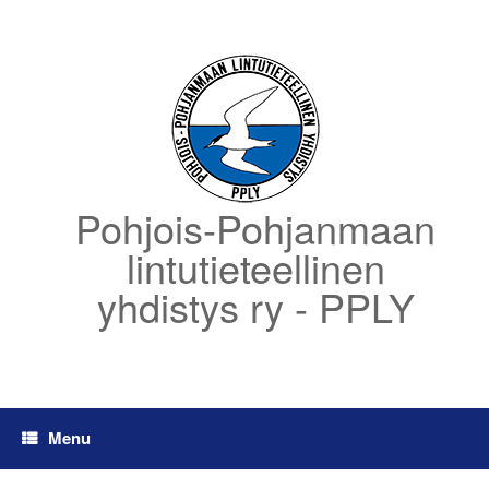
Skip
to
content
Pohjois-Pohjanmaan
lintutieteellinen
yhdistys ry - PPLY
Menu