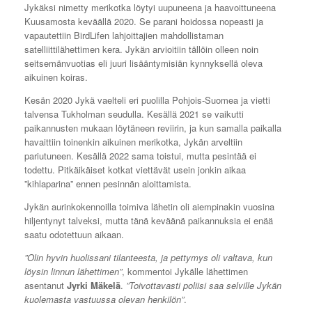
Jykäksi nimetty merikotka löytyi uupuneena ja haavoittuneena
Kuusamosta keväällä 2020. Se parani hoidossa nopeasti ja
vapautettiin BirdLifen lahjoittajien mahdollistaman
satelliittilähettimen kera. Jykän arvioitiin tällöin olleen noin
seitsemänvuotias eli juuri lisääntymisiän kynnyksellä oleva
aikuinen koiras.
Kesän 2020 Jykä vaelteli eri puolilla Pohjois-Suomea ja vietti
talvensa Tukholman seudulla. Kesällä 2021 se vaikutti
paikannusten mukaan löytäneen reviirin, ja kun samalla paikalla
havaittiin toinenkin aikuinen merikotka, Jykän arveltiin
pariutuneen. Kesällä 2022 sama toistui, mutta pesintää ei
todettu. Pitkäikäiset kotkat viettävät usein jonkin aikaa
”kihlaparina” ennen pesinnän aloittamista.
Jykän aurinkokennoilla toimiva lähetin oli aiempinakin vuosina
hiljentynyt talveksi, mutta tänä keväänä paikannuksia ei enää
saatu odotettuun aikaan.
”Olin hyvin huolissani tilanteesta, ja pettymys oli valtava, kun
löysin linnun lähettimen”
, kommentoi Jykälle lähettimen
asentanut
Jyrki Mäkelä
.
”Toivottavasti poliisi saa selville Jykän
kuolemasta vastuussa olevan henkilön”
.