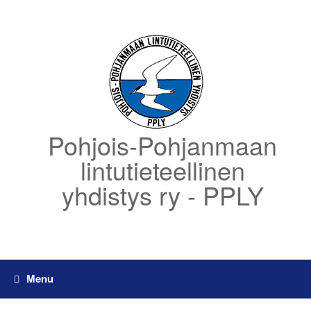
Skip
to
content
Pohjois-Pohjanmaan
lintutieteellinen
yhdistys ry - PPLY
Menu