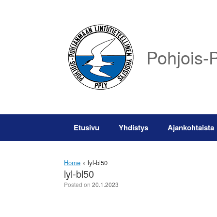
Skip
to
content
Pohjois-P
Etusivu
Yhdistys
Ajankohtaista
Home
»
lyl-bl50
lyl-bl50
Posted on
20.1.2023