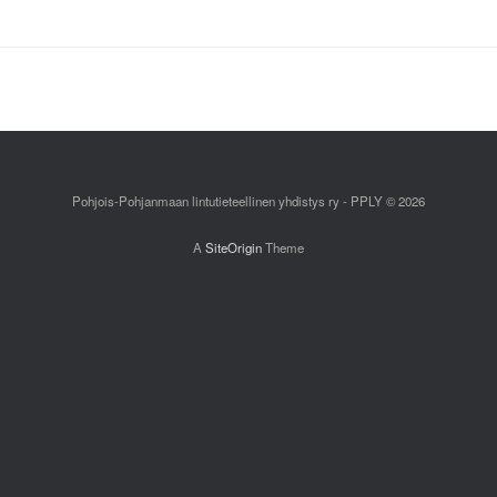
Pohjois-Pohjanmaan lintutieteellinen yhdistys ry - PPLY © 2026
A
SiteOrigin
Theme