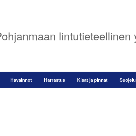
ohjanmaan lintutieteellinen 
Havainnot
Harrastus
Kisat ja pinnat
Suojelu