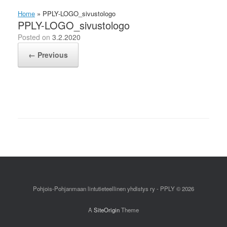
Home
»
PPLY-LOGO_sivustologo
PPLY-LOGO_sivustologo
Posted on
3.2.2020
← Previous
Pohjois-Pohjanmaan lintutieteellinen yhdistys ry - PPLY © 2026
A
SiteOrigin
Theme