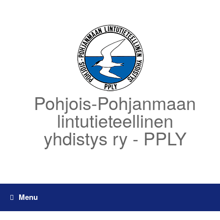
Skip
to
content
Pohjois-Pohjanmaan
lintutieteellinen
yhdistys ry - PPLY
Menu