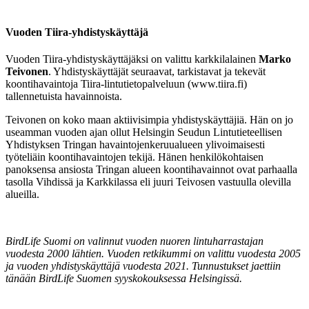
Vuoden Tiira-yhdistyskäyttäjä
Vuoden Tiira-yhdistyskäyttäjäksi on valittu karkkilalainen
Marko
Teivonen
. Yhdistyskäyttäjät seuraavat, tarkistavat ja tekevät
koontihavaintoja Tiira-lintutietopalveluun (www.tiira.fi)
tallennetuista havainnoista.
Teivonen on koko maan aktiivisimpia yhdistyskäyttäjiä. Hän on jo
useamman vuoden ajan ollut Helsingin Seudun Lintutieteellisen
Yhdistyksen Tringan havaintojenkeruualueen ylivoimaisesti
työteliäin koontihavaintojen tekijä. Hänen henkilökohtaisen
panoksensa ansiosta Tringan alueen koontihavainnot ovat parhaalla
tasolla Vihdissä ja Karkkilassa eli juuri Teivosen vastuulla olevilla
alueilla.
BirdLife Suomi on valinnut vuoden nuoren lintuharrastajan
vuodesta 2000 lähtien. Vuoden retkikummi on valittu vuodesta 2005
ja vuoden yhdistyskäyttäjä vuodesta 2021. Tunnustukset jaettiin
tänään BirdLife Suomen syyskokouksessa Helsingissä.