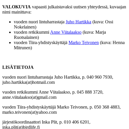
VALOKUVIA
vapaasti julkaistavaksi uutisen yhteydessä, kuvaajan
nimi mainittava:
vuoden nuori lintuharrastaja
Juho Hartikka
(kuva: Ossi
Nokelainen)
vuoden retkikummi
Anne Viitalaakso
(kuva: Marja
Ruotsalainen)
vuoden Tiira-yhdistyskäyttäjä
Marko Teivonen
(kuva: Henna
Mitrunen)
LISÄTIETOJA
vuoden nuori lintuharrastaja Juho Hartikka, p. 040 960 7930,
juho.hartikka(at)hotmail.com
vuoden retkikummi Anne Viitalaakso, p. 045 888 3720,
anne.viitalaakso(at)gmail.com
vuoden Tiira-yhdistyskäyttäjä Marko Teivonen, p. 050 368 4883,
marko.teivonen(at)yahoo.com
järjestökoordinaattori Inka Plit, p. 010 406 6201,
inka.plit(at)birdlife.fi