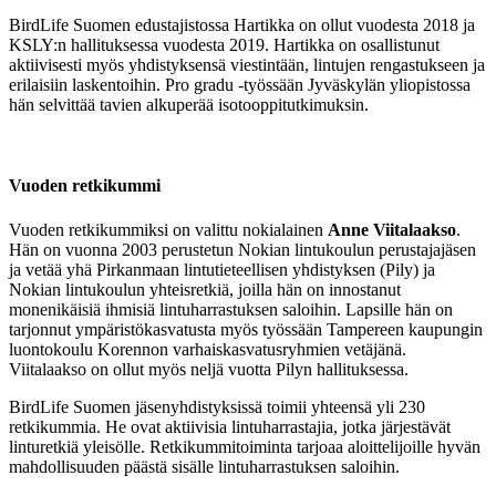
BirdLife Suomen edustajistossa Hartikka on ollut vuodesta 2018 ja
KSLY:n hallituksessa vuodesta 2019. Hartikka on osallistunut
aktiivisesti myös yhdistyksensä viestintään, lintujen rengastukseen ja
erilaisiin laskentoihin. Pro gradu -työssään Jyväskylän yliopistossa
hän selvittää tavien alkuperää isotooppitutkimuksin.
Vuoden retkikummi
Vuoden retkikummiksi on valittu nokialainen
Anne Viitalaakso
.
Hän on vuonna 2003 perustetun Nokian lintukoulun perustajajäsen
ja vetää yhä Pirkanmaan lintutieteellisen yhdistyksen (Pily) ja
Nokian lintukoulun yhteisretkiä, joilla hän on innostanut
monenikäisiä ihmisiä lintuharrastuksen saloihin. Lapsille hän on
tarjonnut ympäristökasvatusta myös työssään Tampereen kaupungin
luontokoulu Korennon varhaiskasvatusryhmien vetäjänä.
Viitalaakso on ollut myös neljä vuotta Pilyn hallituksessa.
BirdLife Suomen jäsenyhdistyksissä toimii yhteensä yli 230
retkikummia. He ovat aktiivisia lintuharrastajia, jotka järjestävät
linturetkiä yleisölle. Retkikummitoiminta tarjoaa aloittelijoille hyvän
mahdollisuuden päästä sisälle lintuharrastuksen saloihin.