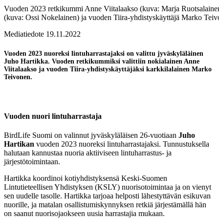
Vuoden 2023 retkikummi Anne Viitalaakso (kuva: Marja Ruotsalainen)
(kuva: Ossi Nokelainen) ja vuoden Tiira-yhdistyskäyttäjä Marko Tei
Mediatiedote 19.11.2022
Vuoden 2023 nuoreksi lintuharrastajaksi on valittu jyväskyläläinen
Juho Hartikka. Vuoden retkikummiksi valittiin nokialainen Anne
Viitalaakso ja vuoden Tiira-yhdistyskäyttäjäksi karkkilalainen Marko
Teivonen.
Vuoden nuori lintuharrastaja
BirdLife Suomi on valinnut jyväskyläläisen 26-vuotiaan
Juho
Hartikan
vuoden 2023 nuoreksi lintuharrastajaksi. Tunnustuksella
halutaan kannustaa nuoria aktiiviseen lintuharrastus- ja
järjestötoimintaan.
Hartikka koordinoi kotiyhdistyksensä Keski-Suomen
Lintutieteellisen Yhdistyksen (KSLY) nuorisotoimintaa ja on vienyt
sen uudelle tasolle. Hartikka tarjoaa helposti lähestyttävän esikuvan
nuorille, ja matalan osallistumiskynnyksen retkiä järjestämällä hän
on saanut nuorisojaokseen uusia harrastajia mukaan.