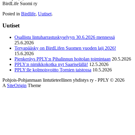
BirdLife Suomi ry
Posted in
Birdlife
,
Uutiset
.
Uutiset
Osallistu lintuharrastuskyselyyn 30.6.2026 mennessä
25.6.2026
Tervapääsky on BirdLifen Suomen vuoden laji 2026!
15.6.2026
Pienkeräys PPLY:n Pihalinnun hoitolan toimintaan
20.5.2026
PPLY:n nimikkokotka nyt Saariselällä!
12.5.2026
PPLY:lle kolmoisvoitto Tornien taistossa
10.5.2026
Pohjois-Pohjanmaan lintutieteellinen yhdistys ry - PPLY © 2026
A
SiteOrigin
Theme