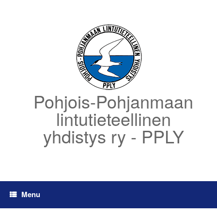
Skip
to
content
Pohjois-Pohjanmaan
lintutieteellinen
yhdistys ry - PPLY
Menu