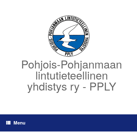
Skip
to
content
Pohjois-Pohjanmaan
lintutieteellinen
yhdistys ry - PPLY
Menu