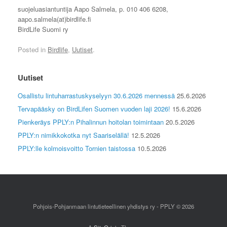
suojeluasiantuntija Aapo Salmela, p. 010 406 6208,
aapo.salmela(at)birdlife.fi
BirdLife Suomi ry
Posted in
Birdlife
,
Uutiset
.
Uutiset
Osallistu lintuharrastuskyselyyn 30.6.2026 mennessä
25.6.2026
Tervapääsky on BirdLifen Suomen vuoden laji 2026!
15.6.2026
Pienkeräys PPLY:n Pihalinnun hoitolan toimintaan
20.5.2026
PPLY:n nimikkokotka nyt Saariselällä!
12.5.2026
PPLY:lle kolmoisvoitto Tornien taistossa
10.5.2026
Pohjois-Pohjanmaan lintutieteellinen yhdistys ry - PPLY © 2026