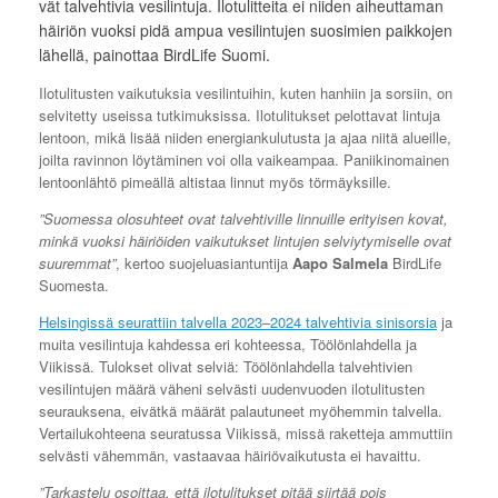
vät talvehtivia vesilintuja. Ilotulitteita ei niiden aiheuttaman
häiriön vuoksi pidä ampua vesilintujen suosimien paikkojen
lähellä, painottaa BirdLife Suomi.
Ilotulitusten vaikutuksia vesilintuihin, kuten hanhiin ja sorsiin, on
selvitetty useissa tutkimuksissa. Ilotulitukset pelottavat lintuja
lentoon, mikä lisää niiden energiankulutusta ja ajaa niitä alueille,
joilta ravinnon löytäminen voi olla vaikeampaa. Paniikinomainen
lentoonlähtö pimeällä altistaa linnut myös törmäyksille.
”Suomessa olosuhteet ovat talvehtiville linnuille erityisen kovat,
minkä vuoksi häiriöiden vaikutukset lintujen selviytymiselle ovat
suuremmat”
, kertoo suojeluasiantuntija
Aapo Salmela
BirdLife
Suomesta.
Helsingissä seurattiin talvella 2023–2024 talvehtivia sinisorsia
ja
muita vesilintuja kahdessa eri kohteessa, Töölönlahdella ja
Viikissä. Tulokset olivat selviä: Töölönlahdella talvehtivien
vesilintujen määrä väheni selvästi uudenvuoden ilotulitusten
seurauksena, eivätkä määrät palautuneet myöhemmin talvella.
Vertailukohteena seuratussa Viikissä, missä raketteja ammuttiin
selvästi vähemmän, vastaavaa häiriövaikutusta ei havaittu.
”Tarkastelu osoittaa, että ilotulitukset pitää siirtää pois