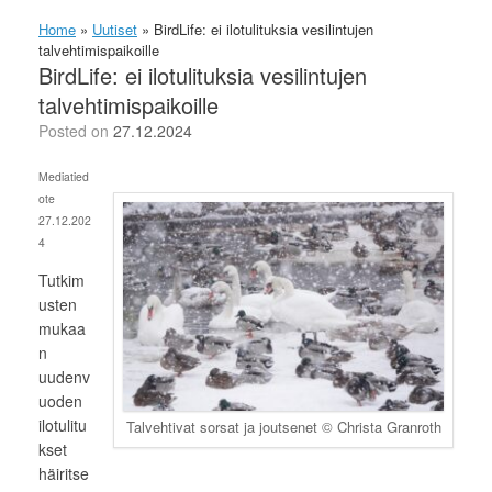
Home
»
Uutiset
»
BirdLife: ei ilotulituksia vesilintujen
talvehtimispaikoille
BirdLife: ei ilotulituksia vesilintujen
talvehtimispaikoille
Posted on
27.12.2024
Mediatied
ote
27.12.202
4
Tutkim
usten
mukaa
n
uudenv
uoden
ilotulitu
Talvehtivat sorsat ja joutsenet © Christa Granroth
kset
häiritse