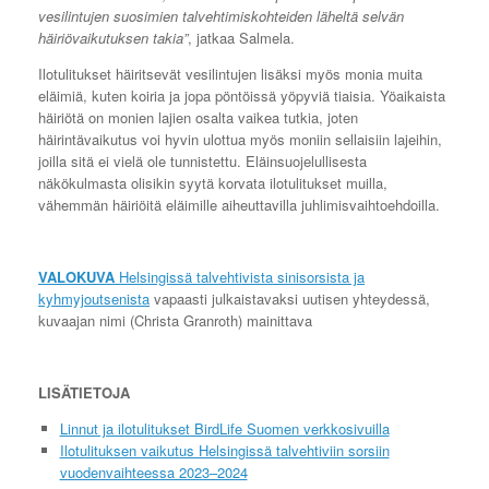
vesilintujen suosimien talvehtimiskohteiden läheltä selvän
häiriövaikutuksen takia”
, jatkaa Salmela.
Ilotulitukset häiritsevät vesilintujen lisäksi myös monia muita
eläimiä, kuten koiria ja jopa pöntöissä yöpyviä tiaisia. Yöaikaista
häiriötä on monien lajien osalta vaikea tutkia, joten
häirintävaikutus voi hyvin ulottua myös moniin sellaisiin lajeihin,
joilla sitä ei vielä ole tunnistettu. Eläinsuojelullisesta
näkökulmasta olisikin syytä korvata ilotulitukset muilla,
vähemmän häiriöitä eläimille aiheuttavilla juhlimisvaihtoehdoilla.
VALOKUVA
Helsingissä talvehtivista sinisorsista ja
kyhmyjoutsenista
vapaasti julkaistavaksi uutisen yhteydessä,
kuvaajan nimi (Christa Granroth) mainittava
LISÄTIETOJA
Linnut ja ilotulitukset BirdLife Suomen verkkosivuilla
Ilotulituksen vaikutus Helsingissä talvehtiviin sorsiin
vuodenvaihteessa 2023–2024