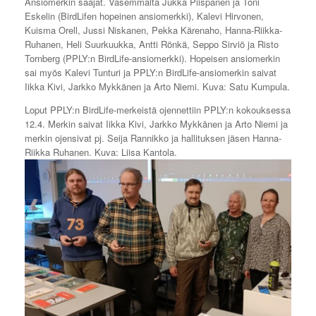
Ansiomerkin saajat. Vasemmalta Jukka Piispanen ja Toni
Eskelin (BirdLifen hopeinen ansiomerkki), Kalevi Hirvonen,
Kuisma Orell, Jussi Niskanen, Pekka Kärenaho, Hanna-Riikka-
Ruhanen, Heli Suurkuukka, Antti Rönkä, Seppo Sirviö ja Risto
Tornberg (PPLY:n BirdLife-ansiomerkki). Hopeisen ansiomerkin
sai myös Kalevi Tunturi ja PPLY:n BirdLife-ansiomerkin saivat
Iikka Kivi, Jarkko Mykkänen ja Arto Niemi. Kuva: Satu Kumpula.
Loput PPLY:n BirdLife-merkeistä ojennettiin PPLY:n kokouksessa
12.4. Merkin saivat Iikka Kivi, Jarkko Mykkänen ja Arto Niemi ja
merkin ojensivat pj. Seija Rannikko ja hallituksen jäsen Hanna-
Riikka Ruhanen. Kuva: Liisa Kantola.