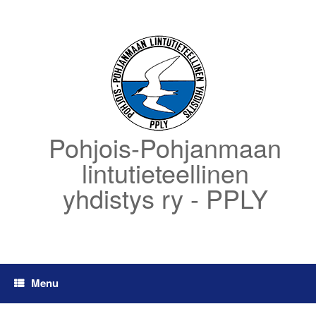
Skip
to
content
Pohjois-Pohjanmaan
lintutieteellinen
yhdistys ry - PPLY
Menu