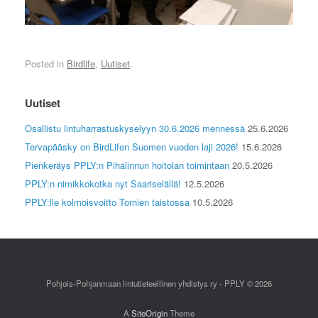
Posted in
Birdlife
,
Uutiset
.
Uutiset
Osallistu lintuharrastuskyselyyn 30.6.2026 mennessä
25.6.2026
Tervapääsky on BirdLifen Suomen vuoden laji 2026!
15.6.2026
Pienkeräys PPLY:n Pihalinnun hoitolan toimintaan
20.5.2026
PPLY:n nimikkokotka nyt Saariselällä!
12.5.2026
PPLY:lle kolmoisvoitto Tornien taistossa
10.5.2026
Pohjois-Pohjanmaan lintutieteellinen yhdistys ry - PPLY © 2026
A
SiteOrigin
Theme