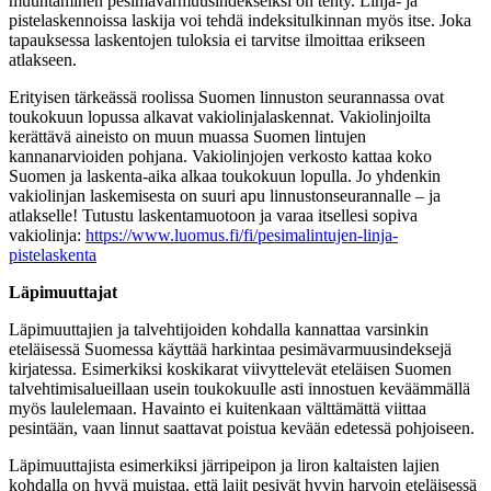
muuntaminen pesimävarmuusindekseiksi on tehty. Linja- ja
pistelaskennoissa laskija voi tehdä indeksitulkinnan myös itse. Joka
tapauksessa laskentojen tuloksia ei tarvitse ilmoittaa erikseen
atlakseen.
Erityisen tärkeässä roolissa Suomen linnuston seurannassa ovat
toukokuun lopussa alkavat vakiolinjalaskennat. Vakiolinjoilta
kerättävä aineisto on muun muassa Suomen lintujen
kannanarvioiden pohjana. Vakiolinjojen verkosto kattaa koko
Suomen ja laskenta-aika alkaa toukokuun lopulla. Jo yhdenkin
vakiolinjan laskemisesta on suuri apu linnustonseurannalle – ja
atlakselle! Tutustu laskentamuotoon ja varaa itsellesi sopiva
vakiolinja:
https://www.luomus.fi/fi/pesimalintujen-linja-
pistelaskenta
Läpimuuttajat
Läpimuuttajien ja talvehtijoiden kohdalla kannattaa varsinkin
eteläisessä Suomessa käyttää harkintaa pesimävarmuusindeksejä
kirjatessa. Esimerkiksi koskikarat viivyttelevät eteläisen Suomen
talvehtimisalueillaan usein toukokuulle asti innostuen keväämmällä
myös laulelemaan. Havainto ei kuitenkaan välttämättä viittaa
pesintään, vaan linnut saattavat poistua kevään edetessä pohjoiseen.
Läpimuuttajista esimerkiksi järripeipon ja liron kaltaisten lajien
kohdalla on hyvä muistaa, että lajit pesivät hyvin harvoin eteläisessä