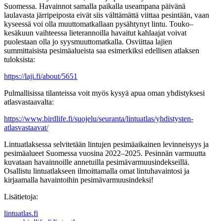
Suomessa. Havainnot samalla paikalla useampana päivänä
laulavasta järripeiposta eivät siis välttämättä viittaa pesintään, vaan
kyseessä voi olla muuttomatkallaan pysähtynyt lintu. Touko–
kesäkuun vaihteessa lieterannoilla havaitut kahlaajat voivat
puolestaan olla jo syysmuuttomatkalla. Osviittaa lajien
summittaisista pesimäalueista saa esimerkiksi edellisen atlaksen
tuloksista:
https://laji.fi/about/5651
Pulmallisissa tilanteissa voit myös kysyä apua oman yhdistyksesi
atlasvastaavalta:
https://www.birdlife.fi/suojelu/seuranta/lintuatlas/yhdistysten-
atlasvastaavat/
Lintuatlaksessa selvitetään lintujen pesimäaikainen levinneisyys ja
pesimäalueet Suomessa vuosina 2022–2025. Pesinnän varmuutta
kuvataan havainnoille annetuilla pesimävarmuusindekseillä.
Osallistu lintuatlakseen ilmoittamalla omat lintuhavaintosi ja
kirjaamalla havaintoihin pesimävarmuusindeksi!
Lisätietoja:
lintuatlas.fi