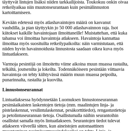
täyttyvät lintujen lisäksi niiden tarkkailijoista. Toukokuu onkin oivaa
retkeilyaikaa niin muutonseurantaan kuin pesimälinnuston
kartoittamiseen.
Kevään edetessä myös atlashavaintojen määrä on kasvanut
vauhdilla, ja pian täyttyykin jo 50 000 atlashavainnon raja. Isot
kiitokset kaikille havaintojaan ilmoittaneille! Muistattehan, että kuka
tahansa voi ilmoittaa havaintoja atlakseen. Havaintoja kannattaa
ilmoittaa myös suosituilta retkeilypaikoilta: näin varmistutaan, että
niiden hyvin havainnoidusta linnustosta saadaan oikea kuva myös
lintuatlakseen.
Varmoja pesintöjä on ilmoitettu viime aikoina muun muassa rastailta,
telkältä, joutsenilta ja lokeilta. Todennäköiseen pesintään viittaavia
havaintoja on tehty kiihtyvässä määrin muun muassa peipoilta,
punarinnalta, rastailta ja kuovilta.
Linnustonseurannat
Lintuatlaksessa hyödynnetään Luomuksen linnustonseurannan
pesimäaikaisten laskentojen tietoja (mm. maalintujen linja- ja
pistelaskennat, vesilintulaskennat, pesäkorttitiedot), rengastustietoja
ja petolintuseurannan tietoja. Osallistumalla näihin seurantoihin
osallistut samalla myös lintuatlakseen. Seurantojen tiedot tulevat
atlakseen viiveellä sitten, kun aineistojen automaattinen