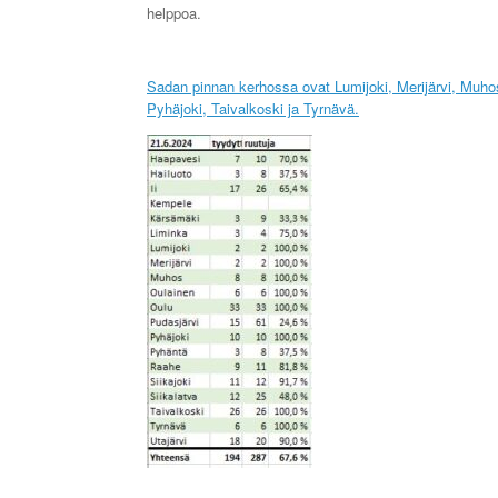
helppoa.
Sadan pinnan kerhossa ovat Lumijoki, Merijärvi, Muho
Pyhäjoki, Taivalkoski ja Tyrnävä.