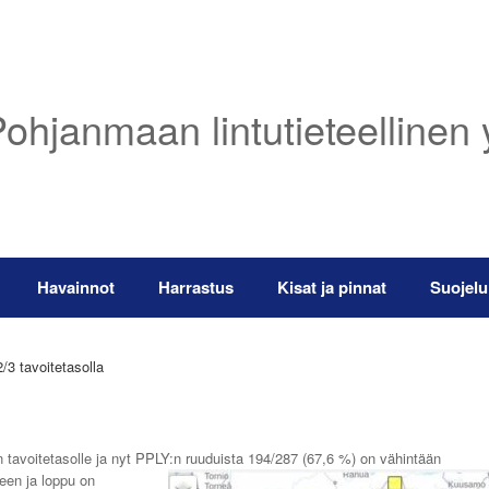
ohjanmaan lintutieteellinen 
Havainnot
Harrastus
Kisat ja pinnat
Suojelu
/3 tavoitetasolla
n tavoitetasolle ja nyt PPLY:n ruuduista 194/287 (67,6 %) on vähintään
een ja loppu on