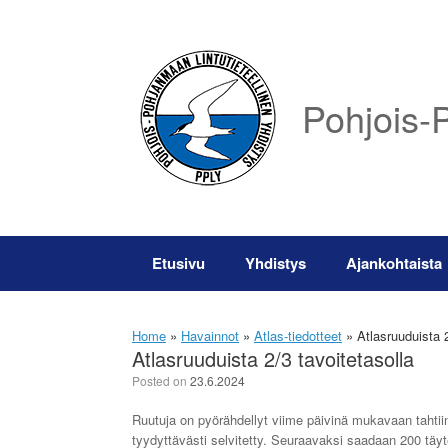
Skip
to
content
Pohjois-P
Etusivu
Yhdistys
Ajankohtaista
Home
»
Havainnot
»
Atlas-tiedotteet
»
Atlasruuduista 2
Atlasruuduista 2/3 tavoitetasolla
Posted on
23.6.2024
Ruutuja on pyörähdellyt viime päivinä mukavaan tahtii
tyydyttävästi selvitetty. Seuraavaksi saadaan 200 täyt