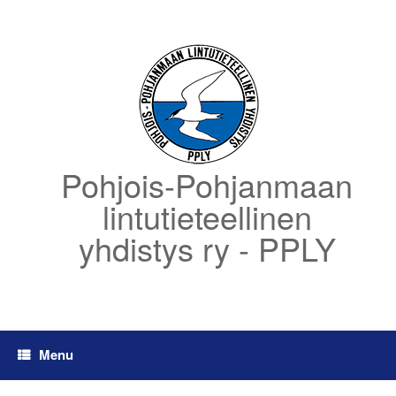
Skip
to
content
Pohjois-Pohjanmaan
lintutieteellinen
yhdistys ry - PPLY
Menu