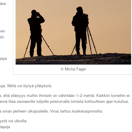
eksi
isen
ti,
 jopa
.
© Micha Fager
ja. Niiltä voi löytyä yllätyksiä.
ä, että etäisyys muihin ihmisiin on vähintään 1–2 metriä. Kaikkiin torneihin ei
 tilaa seuraaville tulijoille poistumalla tornista kohtuullisen ajan kuluttua.
ta oman perheen ulkopuolelle. Virus tarttuu kosketuspinnoilta.
stä voi ulkoilla:
tapoja