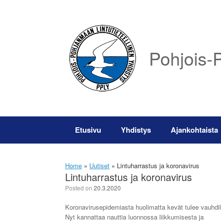
Skip
to
content
Pohjois-P
Etusivu
Yhdistys
Ajankohtaista
Home
»
Uutiset
»
Lintuharrastus ja koronavirus
Lintuharrastus ja koronavirus
Posted on
20.3.2020
Koronavirusepidemiasta huolimatta kevät tulee vauhdil
Nyt kannattaa nauttia luonnossa liikkumisesta ja