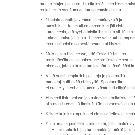
muuttolintujen paluusta. Taudin leviämisen hidastamis
on kuitenkin syytä noudattaa seuraavia ohjeita.
Noudata annettuja viranomaismääräyksiä ja -
suosituksia, kuten ulkomaanmatkan jälkeistä
karanteenia, etäisyyttä toisiin ihmisin ja yli 10 ihm
kokoontumisrajoituksia. Tilanne voi muuttua nopeas
joten uutisointia on syytä seurata aktiivisesti.
Muista joka tilanteessa, että Covid-19-tauti on
merkittävällä osalla sairastuneista lieväoireinen tai
oireeton, joten sitä saattaa levittää tietämättäänkin
Vältä suosituimpia lintupaikkoja ja pidä muihin
harrastajiin riittävää etäisyyttä. Spontaanilla
ekoretkeilyllä voi etsiä uusia, vähän retkeiltyjä seutu
Huolehdi lintutornissa ja vastaavissa paikoissa siit
siis mahdu edes 10 ihmistä. Ole huomaavainen ja anna
Kiikareita ja kaukoputkia ei ole suositeltavaa laina
Keksi muuta positiivista tekemistä, jollet jostain syy
opiskele lintujen tuntomerkkejä, ääniä ja elin