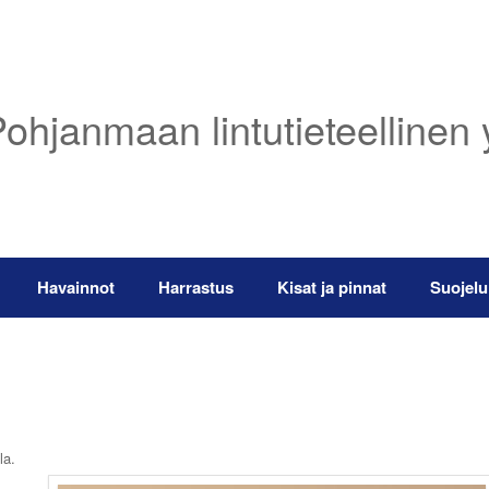
ohjanmaan lintutieteellinen 
Havainnot
Harrastus
Kisat ja pinnat
Suojelu
la.