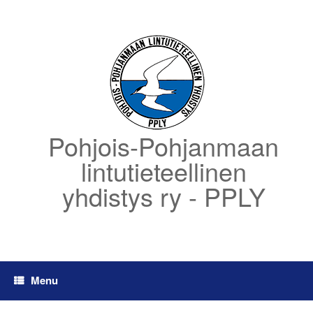
Skip
to
content
Pohjois-Pohjanmaan
lintutieteellinen
yhdistys ry - PPLY
Menu