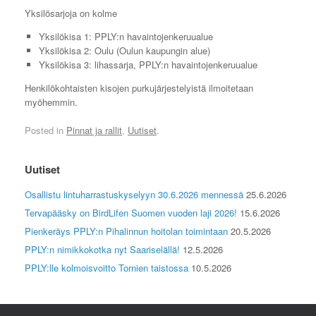
Yksilösarjoja on kolme
Yksilökisa 1: PPLY:n havaintojenkeruualue
Yksilökisa 2: Oulu (Oulun kaupungin alue)
Yksilökisa 3: lihassarja, PPLY:n havaintojenkeruualue
Henkilökohtaisten kisojen purkujärjestelyistä ilmoitetaan
myöhemmin.
Posted in
Pinnat ja rallit
,
Uutiset
.
Uutiset
Osallistu lintuharrastuskyselyyn 30.6.2026 mennessä
25.6.2026
Tervapääsky on BirdLifen Suomen vuoden laji 2026!
15.6.2026
Pienkeräys PPLY:n Pihalinnun hoitolan toimintaan
20.5.2026
PPLY:n nimikkokotka nyt Saariselällä!
12.5.2026
PPLY:lle kolmoisvoitto Tornien taistossa
10.5.2026