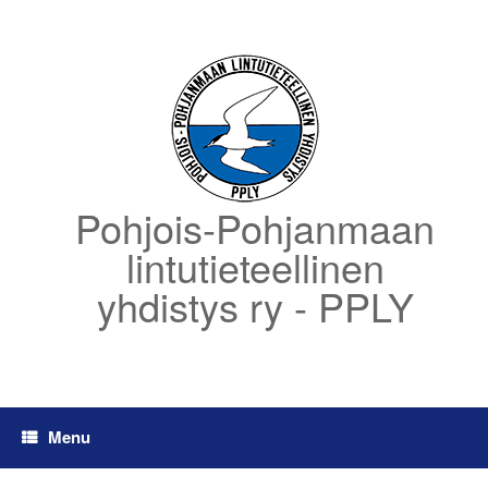
Skip
to
content
Pohjois-Pohjanmaan
lintutieteellinen
yhdistys ry - PPLY
Menu