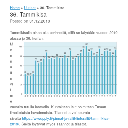
Home
»
Uutiset
»
36. Tammikisa
36. Tammikisa
Posted on
31.12.2018
Tammikisalla alkaa olla perinnettä, sillä se käydään vuoden 2019
alussa jo 36. kerran.
M
e
n
n
ä
ä
n
vi
i
m
e
vuosilta tutulla kaavalla. Kuntakisan lajit poimitaan Tiiraan
ilmoitetuista havainnoista. Tilannetta voi seurata
sivulta
https://www.pply.fi/pinnat-ja-rallit/linturallit/tammikisa-
2019/
. Sieltä löytyvät myös säännöt ja tilastot.