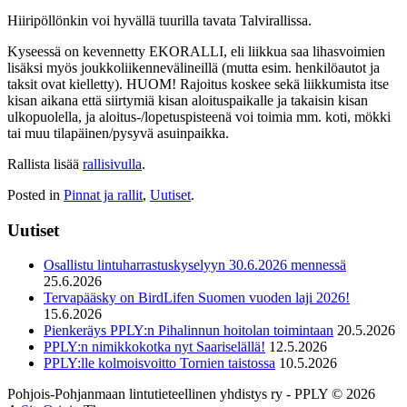
Hiiripöllönkin voi hyvällä tuurilla tavata Talvirallissa.
Kyseessä on kevennetty EKORALLI, eli liikkua saa lihasvoimien
lisäksi myös joukkoliikennevälineillä (mutta esim. henkilöautot ja
taksit ovat kielletty). HUOM! Rajoitus koskee sekä liikkumista itse
kisan aikana että siirtymiä kisan aloituspaikalle ja takaisin kisan
ulkopuolella, ja aloitus-/lopetuspisteenä voi toimia mm. koti, mökki
tai muu tilapäinen/pysyvä asuinpaikka.
Rallista lisää
rallisivulla
.
Posted in
Pinnat ja rallit
,
Uutiset
.
Uutiset
Osallistu lintuharrastuskyselyyn 30.6.2026 mennessä
25.6.2026
Tervapääsky on BirdLifen Suomen vuoden laji 2026!
15.6.2026
Pienkeräys PPLY:n Pihalinnun hoitolan toimintaan
20.5.2026
PPLY:n nimikkokotka nyt Saariselällä!
12.5.2026
PPLY:lle kolmoisvoitto Tornien taistossa
10.5.2026
Pohjois-Pohjanmaan lintutieteellinen yhdistys ry - PPLY © 2026