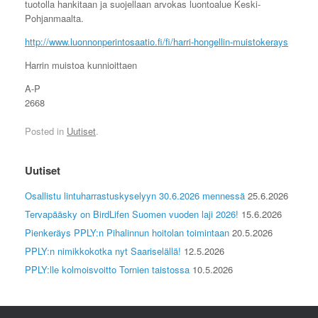
tuotolla hankitaan ja suojellaan arvokas luontoalue Keski-
Pohjanmaalta.
http://www.luonnonperintosaatio.fi/fi/harri-hongellin-muistokerays
Harrin muistoa kunnioittaen
A-P
2668
Posted in
Uutiset
.
Uutiset
Osallistu lintuharrastuskyselyyn 30.6.2026 mennessä
25.6.2026
Tervapääsky on BirdLifen Suomen vuoden laji 2026!
15.6.2026
Pienkeräys PPLY:n Pihalinnun hoitolan toimintaan
20.5.2026
PPLY:n nimikkokotka nyt Saariselällä!
12.5.2026
PPLY:lle kolmoisvoitto Tornien taistossa
10.5.2026