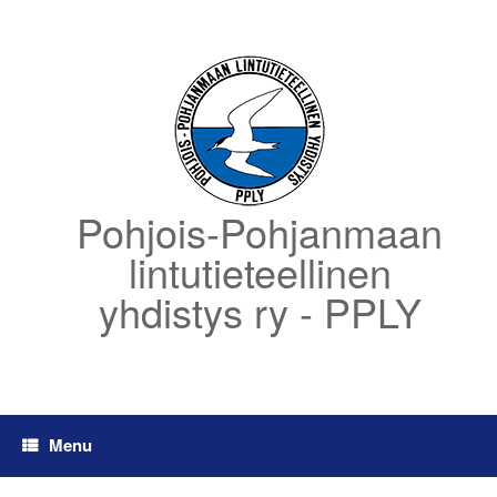
Skip
to
content
Pohjois-Pohjanmaan
lintutieteellinen
yhdistys ry - PPLY
Menu