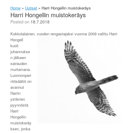
Home
»
Uutiset
»
Harri Hongellin muistokeräys
Harri Hongellin muistokeräys
Posted on
18.7.2018
Kokkolalainen, vuoden rengastajaksi vuonna 2009
valittu Harri
Hongell
kuoli
juhannukse
n jälkeen
sairauden
murtamana.
Luonnonperi
ntösäätiö on
avannut
Harrin
ystävien
pyynnöstä
Harri
Hongellin
muistokeräy
ksen, jonka