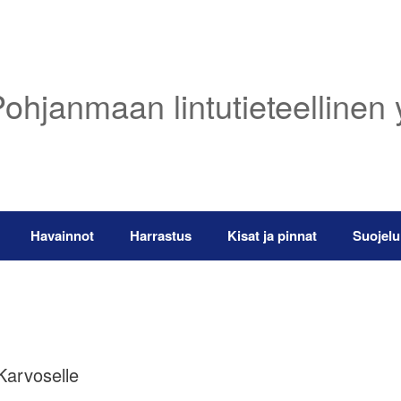
ohjanmaan lintutieteellinen 
Havainnot
Harrastus
Kisat ja pinnat
Suojelu
Karvoselle