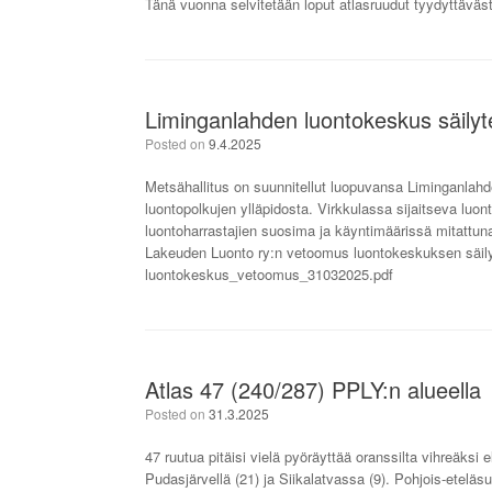
Tänä vuonna selvitetään loput atlasruudut tyydyttäväs
Liminganlahden luontokeskus säilyt
Posted on
9.4.2025
Metsähallitus on suunnitellut luopuvansa Liminganlahden
luontopolkujen ylläpidosta. Virkkulassa sijaitseva luon
luontoharrastajien suosima ja käyntimäärissä mitattun
Lakeuden Luonto ry:n vetoomus luontokeskuksen säilyt
luontokeskus_vetoomus_31032025.pdf
Atlas 47 (240/287) PPLY:n alueella
Posted on
31.3.2025
47 ruutua pitäisi vielä pyöräyttää oranssilta vihreäksi 
Pudasjärvellä (21) ja Siikalatvassa (9). Pohjois-etelä