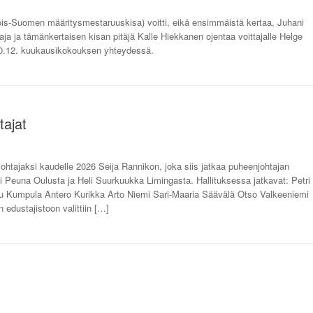
jois-Suomen määritysmestaruuskisa) voitti, eikä ensimmäistä kertaa, Juhani
a ja tämänkertaisen kisan pitäjä Kalle Hiekkanen ojentaa voittajalle Helge
 10.12. kuukausikokouksen yhteydessä.
tajat
htajaksi kaudelle 2026 Seija Rannikon, joka siis jatkaa puheenjohtajan
tti Peuna Oulusta ja Heli Suurkuukka Limingasta. Hallituksessa jatkavat: Petri
u Kumpula Antero Kurikka Arto Niemi Sari-Maaria Säävälä Otso Valkeeniemi
 edustajistoon valittiin […]