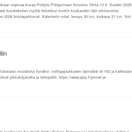
naikaan sopivaa kuvaa Pohjois-Pohjanmaan linnuista. Hinta 13 €. Vuoden 2026
saat kuvatekstien myötä tietoiskun kunkin kuukauden lajin elintavoista.
n 2026 lintutapahtumat. Kalenterin mitat: leveys 30 cm, korkeus 21 cm. Voit
lin
ja tulostaso muodostui hyväksi: voittajajoukkueen lajimäärä oli 162 ja kaikkiaan
e olivat pikkukiljukotka ja lehtopöllö. https://www.pply.fi/pinnat-ja-
dät osoitteesta Kevätralli 2025 | Pohjois-Pohjanmaan lintutieteellinen yhdistys