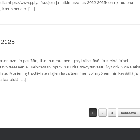
lla https://www.pply.fi/suojelu-ja-tutkimus/atlas-2022-2025/ on nyt uutena
karttoihin etc. […]
3.2025
rakentavat jo pesiään, tikat rummuttavat, pyyt viheltävät ja metsätiaiset
 tavoitteeseen eli selvitetään loputkin ruudut tyydyttävästi. Nyt onkin oiva aik
sta. Monien nyt aktiivisten lajien havaitseminen voi myöhemmin keväällä ja
nattaa etsiä […]
1
2
3
Seuraava »