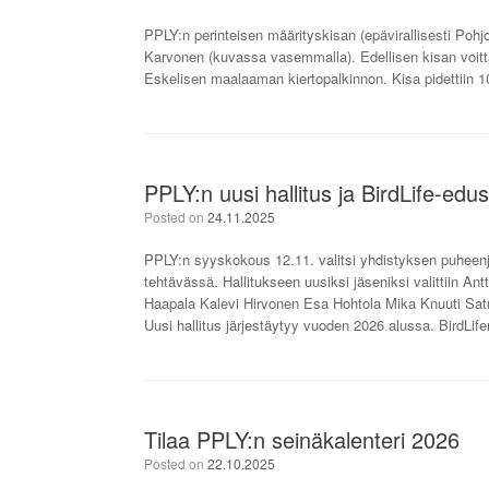
PPLY:n perinteisen määrityskisan (epävirallisesti Poh
Karvonen (kuvassa vasemmalla). Edellisen kisan voittaj
Eskelisen maalaaman kiertopalkinnon. Kisa pidettiin
PPLY:n uusi hallitus ja BirdLife-edus
Posted on
24.11.2025
PPLY:n syyskokous 12.11. valitsi yhdistyksen puheenjo
tehtävässä. Hallitukseen uusiksi jäseniksi valittiin An
Haapala Kalevi Hirvonen Esa Hohtola Mika Knuuti Sat
Uusi hallitus järjestäytyy vuoden 2026 alussa. BirdLifen
Tilaa PPLY:n seinäkalenteri 2026
Posted on
22.10.2025