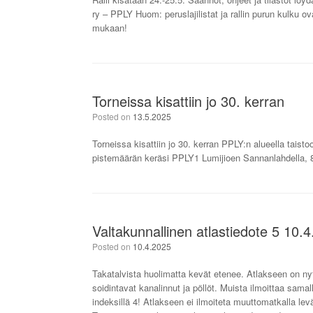
ry – PPLY Huom: peruslajilistat ja rallin purun kulku 
mukaan!
Torneissa kisattiin jo 30. kerran
Posted on
13.5.2025
Torneissa kisattiin jo 30. kerran PPLY:n alueella taisto
pistemäärän keräsi PPLY1 Lumijioen Sannanlahdella, 84
Valtakunnallinen atlastiedote 5 10.
Posted on
10.4.2025
Takatalvista huolimatta kevät etenee. Atlakseen on nyt h
soidintavat kanalinnut ja pöllöt. Muista ilmoittaa samall
indeksillä 4! Atlakseen ei ilmoiteta muuttomatkalla leväh