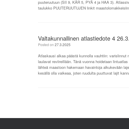
puuteruutuun (SII 9, KÄR 5, PYÄ 4 ja HAA 3). Atlassivu
taulukko PUUTERUUTUJEN linkit maastolomakkeisiin, 
Valtakunnallinen atlastiedote 4 26.
Posted on
27.3.2025
Atlaskausi alkaa päästä kunnolla vauhtiin: varislinnut 
laulavat reviireillään. Tänä vuonna hoidetaan lintuatlas
lähteä maastoon hakemaan havaintoja alkukevään lajei
kesällä olla vaikeaa, joten ruudulta puuttuvat lajit kan
Post navigation