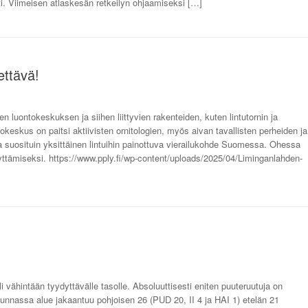
ti. Viimeisen atlaskesän retkeilyn ohjaamiseksi […]
ettävä!
 luontokeskuksen ja siihen liittyvien rakenteiden, kuten lintutornin ja
tokeskus on paitsi aktiivisten ornitologien, myös aivan tavallisten perheiden ja
a suosituin yksittäinen lintuihin painottuva vierailukohde Suomessa. Ohessa
tämiseksi. https://www.pply.fi/wp-content/uploads/2025/04/Liminganlahden-
eli vähintään tyydyttävälle tasolle. Absoluuttisesti eniten puuteruutuja on
suunnassa alue jakaantuu pohjoisen 26 (PUD 20, II 4 ja HAI 1) etelän 21