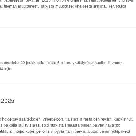
ovat hieman muuttuneet. Tarkista muutokset oheisesta linkistä. Tervetuloa
on osallistui 32 joukkuetta, joista 6 oli ns. yhdistysjoukkueita. Parhaan
 lajia.
4.2025
oidettavissa tikkojen, viherpeipon, tiaisten ja rastaiden reviirit, käpylinnut,
a paikalla laulavista tai soidintavista linnuista toisen päivän havainto
täviä lintuja, kuten pelloilla viipyviä hanhiparvia. Uutta: varaa retkipaketti