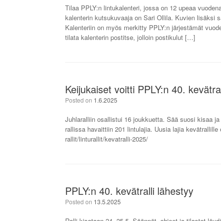
Tilaa PPLY:n lintukalenteri, jossa on 12 upeaa vuode
kalenterin kutsukuvaaja on Sari Ollila. Kuvien lisäksi 
Kalenteriin on myös merkitty PPLY:n järjestämät vuode
tilata kalenterin postitse, jolloin postikulut […]
Keijukaiset voitti PPLY:n 40. kevätral
Posted on
1.6.2025
Juhlaralliin osallistui 16 joukkuetta. Sää suosi kisaa 
rallissa havaittiin 201 lintulajia. Uusia lajia kevätrallill
rallit/linturallit/kevatralli-2025/
PPLY:n 40. kevätralli lähestyy
Posted on
13.5.2025
Ralli kisataan 24.-25.5. Säännöt, ohjeet ja tilastot löy