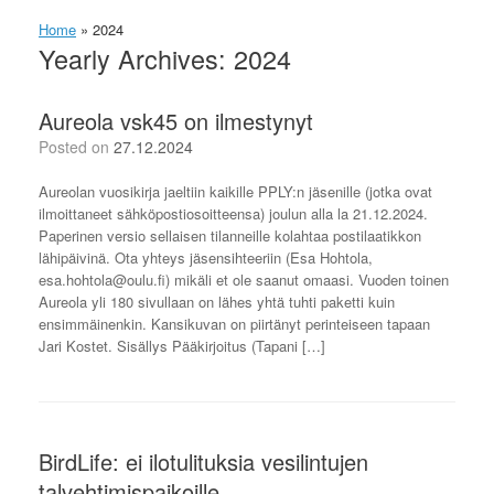
Home
»
2024
Yearly Archives:
2024
Aureola vsk45 on ilmestynyt
Posted on
27.12.2024
Aureolan vuosikirja jaeltiin kaikille PPLY:n jäsenille (jotka ovat
ilmoittaneet sähköpostiosoitteensa) joulun alla la 21.12.2024.
Paperinen versio sellaisen tilanneille kolahtaa postilaatikkon
lähipäivinä. Ota yhteys jäsensihteeriin (Esa Hohtola,
esa.hohtola@oulu.fi) mikäli et ole saanut omaasi. Vuoden toinen
Aureola yli 180 sivullaan on lähes yhtä tuhti paketti kuin
ensimmäinenkin. Kansikuvan on piirtänyt perinteiseen tapaan
Jari Kostet. Sisällys Pääkirjoitus (Tapani […]
BirdLife: ei ilotulituksia vesilintujen
talvehtimispaikoille