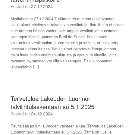
Posted on
27.12.2024
Mediatiedote 27.12.2024 Tutkimusten mukaan uudenvuoden
ilotulitukset häiritsevät talvehtivia vesilintuja. Ilotulitteita ei niiden
aiheuttaman häiriön vuoksi pidä ampua vesilintujen suosimien
paikkojen lähellä, painottaa BirdLife Suomi. Ilotulitusten
vaikutuksia vesilintuihin, kuten hanhiin ja sorsiin, on selvitetty
useissa tutkimuksissa. Ilotulitukset pelottavat lintuja lentoon,
mikä lisää niiden energiankulutusta ja ajaa niitä alueille, joilta
ravinnon löytäminen voi olla vaikeampaa. Paniikinomainen
lentoonlähtö […]
Tervetuloa Lakeuden Luonnon
talvilintulaskentaan su 5.1.2025
Posted on
24.12.2024
Rauhaisaa joulun ja vuoden vaihteen aikaa. Tervetuloa Lakeuden
Luonnon talvilintulaskentaan su 5.1.2025. Tämä on uusille