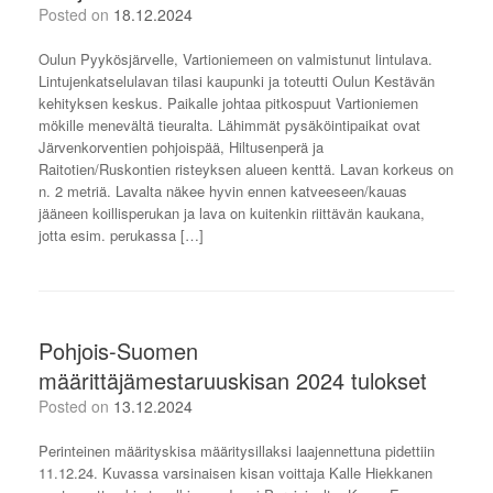
Posted on
18.12.2024
Oulun Pyykösjärvelle, Vartioniemeen on valmistunut lintulava.
Lintujenkatselulavan tilasi kaupunki ja toteutti Oulun Kestävän
kehityksen keskus. Paikalle johtaa pitkospuut Vartioniemen
mökille menevältä tieuralta. Lähimmät pysäköintipaikat ovat
Järvenkorventien pohjoispää, Hiltusenperä ja
Raitotien/Ruskontien risteyksen alueen kenttä. Lavan korkeus on
n. 2 metriä. Lavalta näkee hyvin ennen katveeseen/kauas
jääneen koillisperukan ja lava on kuitenkin riittävän kaukana,
jotta esim. perukassa […]
Pohjois-Suomen
määrittäjämestaruuskisan 2024 tulokset
Posted on
13.12.2024
Perinteinen määrityskisa määritysillaksi laajennettuna pidettiin
11.12.24. Kuvassa varsinaisen kisan voittaja Kalle Hiekkanen