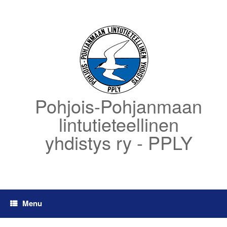
Skip
to
content
Pohjois-Pohjanmaan
lintutieteellinen
yhdistys ry - PPLY
Menu