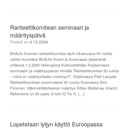
Rariteettikomitean seminaari ja
määrityspäivä
Posted on
4.12.2024
BirdLife Suomen rariteettikomitea täytti lokakuussa 50 vuotta.
Juhlan kunniaksi BirdLife Suomi ja Avescapes järjestävät
yhdessä 1.2.2025 Helsingissä Kulttuuritehdas Korjaamossa
seminaarin ja määrityspäivän nimellä ”Rariteettikomitea 50 vuotta
– mikä on määritystiedon merkitys?”. Ohjelmassa Petri Lampila:
Rariteettikomitean ensimmäiset 50 vuotta Suomessa Dick
Forsman: Idänmehiläishaukan määritys Killian Mullarney (Irlanti):
Reflections on 50 years of bird ID Tor A. […]
Lopetetaan lyijyn käyttö Euroopassa