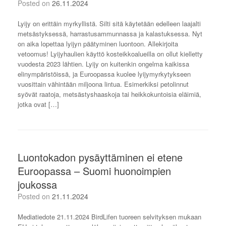
Posted on
26.11.2024
Lyijy on erittäin myrkyllistä. Silti sitä käytetään edelleen laajalti
metsästyksessä, harrastusammunnassa ja kalastuksessa. Nyt
on aika lopettaa lyijyn päätyminen luontoon. Allekirjoita
vetoomus! Lyijyhaulien käyttö kosteikkoalueilla on ollut kielletty
vuodesta 2023 lähtien. Lyijy on kuitenkin ongelma kaikissa
elinympäristöissä, ja Euroopassa kuolee lyijymyrkytykseen
vuosittain vähintään miljoona lintua. Esimerkiksi petolinnut
syövät raatoja, metsästyshaaskoja tai heikkokuntoisia eläimiä,
jotka ovat […]
Luontokadon pysäyttäminen ei etene
Euroopassa – Suomi huonoimpien
joukossa
Posted on
21.11.2024
Mediatiedote 21.11.2024 BirdLifen tuoreen selvityksen mukaan