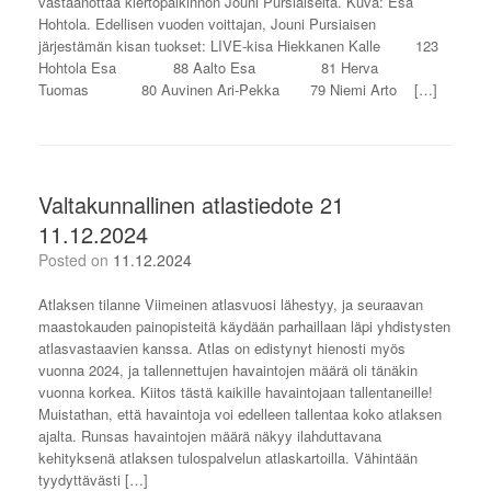
vastaanottaa kiertopalkinnon Jouni Pursiaiselta. Kuva: Esa
Hohtola. Edellisen vuoden voittajan, Jouni Pursiaisen
järjestämän kisan tuokset: LIVE-kisa Hiekkanen Kalle 123
Hohtola Esa 88 Aalto Esa 81 Herva
Tuomas 80 Auvinen Ari-Pekka 79 Niemi Arto […]
Valtakunnallinen atlastiedote 21
11.12.2024
Posted on
11.12.2024
Atlaksen tilanne Viimeinen atlasvuosi lähestyy, ja seuraavan
maastokauden painopisteitä käydään parhaillaan läpi yhdistysten
atlasvastaavien kanssa. Atlas on edistynyt hienosti myös
vuonna 2024, ja tallennettujen havaintojen määrä oli tänäkin
vuonna korkea. Kiitos tästä kaikille havaintojaan tallentaneille!
Muistathan, että havaintoja voi edelleen tallentaa koko atlaksen
ajalta. Runsas havaintojen määrä näkyy ilahduttavana
kehityksenä atlaksen tulospalvelun atlaskartoilla. Vähintään
tyydyttävästi […]