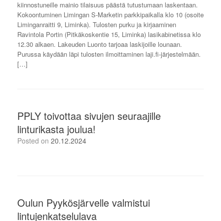
kiinnostuneille mainio tilaisuus päästä tutustumaan laskentaan.
Kokoontuminen Limingan S-Marketin parkkipaikalla klo 10 (osoite
Liminganraitti 9, Liminka). Tulosten purku ja kirjaaminen
Ravintola Portin (Pitkäkoskentie 15, Liminka) lasikabinetissa klo
12.30 alkaen. Lakeuden Luonto tarjoaa laskijoille lounaan.
Purussa käydään läpi tulosten ilmoittaminen laji.fi-järjestelmään.
[…]
PPLY toivottaa sivujen seuraajille
linturikasta joulua!
Posted on
20.12.2024
Oulun Pyykösjärvelle valmistui
lintujenkatselulava