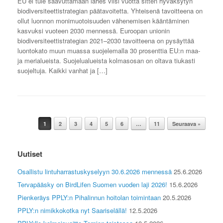
EU ei tule saavuttamaan lähes viisi vuotta sitten hyväksytyn
biodiversiteettistrategian päätavoitetta. Yhteisenä tavoitteena on
ollut luonnon monimuotoisuuden vähenemisen kääntäminen
kasvuksi vuoteen 2030 mennessä. Euroopan unionin
biodiversiteettistrategian 2021–2030 tavoitteena on pysäyttää
luontokato muun muassa suojelemalla 30 prosenttia EU:n maa-
ja merialueista. Suojelualueista kolmasosan on oltava tiukasti
suojeltuja. Kaikki vanhat ja […]
Post navigation
1
2
3
4
5
6
…
11
Seuraava »
Uutiset
Osallistu lintuharrastuskyselyyn 30.6.2026 mennessä
25.6.2026
Tervapääsky on BirdLifen Suomen vuoden laji 2026!
15.6.2026
Pienkeräys PPLY:n Pihalinnun hoitolan toimintaan
20.5.2026
PPLY:n nimikkokotka nyt Saariselällä!
12.5.2026