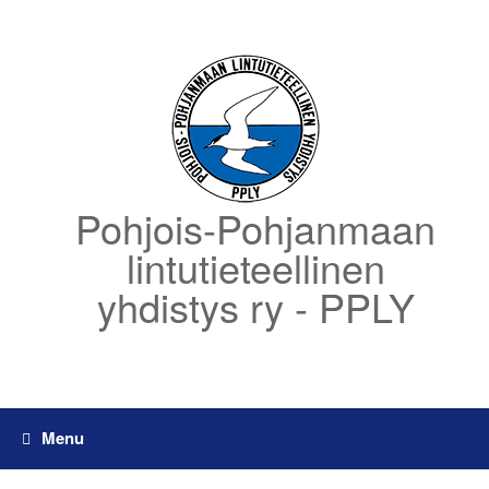
Skip
to
content
Pohjois-Pohjanmaan
lintutieteellinen
yhdistys ry - PPLY
Menu