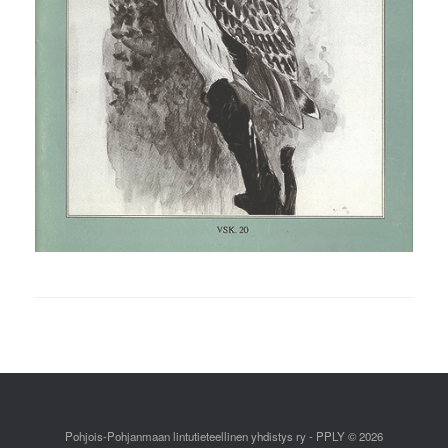
Pohjois-Pohjanmaan lintutieteellinen yhdistys ry - PPLY © 2026