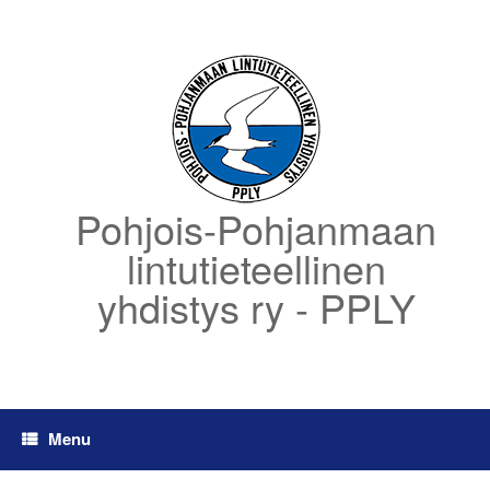
Skip
to
content
Pohjois-Pohjanmaan
lintutieteellinen
yhdistys ry - PPLY
Menu