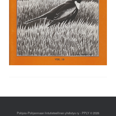
Pohjois-Pohjanmaan lintutieteellinen yhdistys ry - PPLY © 2026