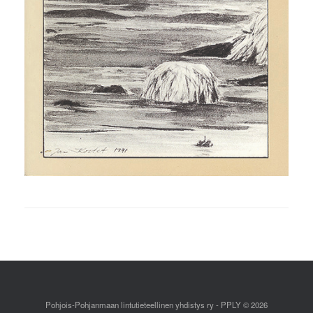
Pohjois-Pohjanmaan lintutieteellinen yhdistys ry - PPLY © 2026