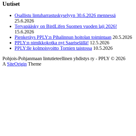
Uutiset
Osallistu lintuharrastuskyselyyn 30.6.2026 mennessä
25.6.2026
Tervapääsky on BirdLifen Suomen vuoden laji 2026!
15.6.2026
Pienkeräys PPLY:n Pihalinnun hoitolan toimintaan
20.5.2026
PPLY:n nimikkokotka nyt Saariselällä!
12.5.2026
PPLY:lle kolmoisvoitto Tornien taistossa
10.5.2026
Pohjois-Pohjanmaan lintutieteellinen yhdistys ry - PPLY © 2026
A
SiteOrigin
Theme