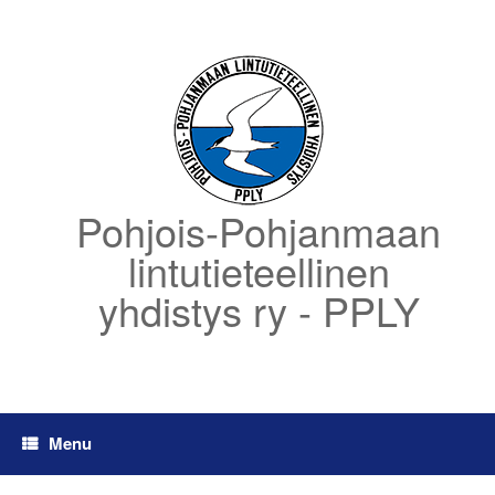
Skip
to
content
Pohjois-Pohjanmaan
lintutieteellinen
yhdistys ry - PPLY
Menu