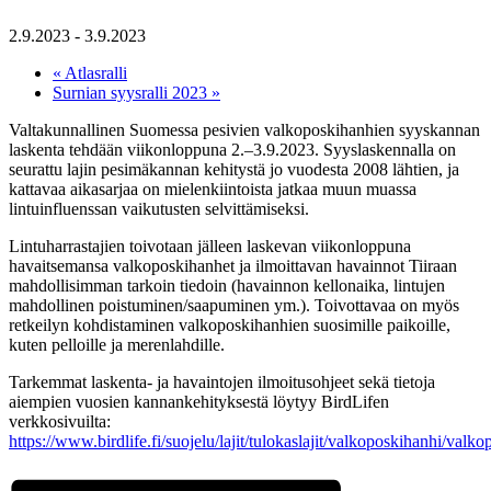
2.9.2023
-
3.9.2023
«
Atlasralli
Surnian syysralli 2023
»
Valtakunnallinen Suomessa pesivien valkoposkihanhien syyskannan
laskenta tehdään viikonloppuna 2.–3.9.2023. Syyslaskennalla on
seurattu lajin pesimäkannan kehitystä jo vuodesta 2008 lähtien, ja
kattavaa aikasarjaa on mielenkiintoista jatkaa muun muassa
lintuinfluenssan vaikutusten selvittämiseksi.
Lintuharrastajien toivotaan jälleen laskevan viikonloppuna
havaitsemansa valkoposkihanhet ja ilmoittavan havainnot Tiiraan
mahdollisimman tarkoin tiedoin (havainnon kellonaika, lintujen
mahdollinen poistuminen/saapuminen ym.). Toivottavaa on myös
retkeilyn kohdistaminen valkoposkihanhien suosimille paikoille,
kuten pelloille ja merenlahdille.
Tarkemmat laskenta- ja havaintojen ilmoitusohjeet sekä tietoja
aiempien vuosien kannankehityksestä löytyy BirdLifen
verkkosivuilta:
https://www.birdlife.fi/suojelu/lajit/tulokaslajit/valkoposkihanhi/valk