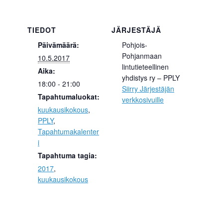
TIEDOT
JÄRJESTÄJÄ
Päivämäärä:
Pohjois-
Pohjanmaan
10.5.2017
lintutieteellinen
Aika:
yhdistys ry – PPLY
18:00 - 21:00
Siirry Järjestäjän
Tapahtumaluokat:
verkkosivuille
kuukausikokous
,
PPLY
,
Tapahtumakalenter
i
Tapahtuma tagia:
2017
,
kuukausikokous