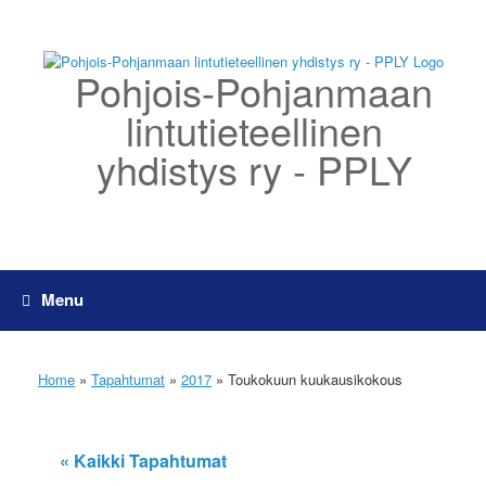
Skip
to
content
Pohjois-Pohjanmaan
lintutieteellinen
yhdistys ry - PPLY
Menu
Home
»
Tapahtumat
»
2017
»
Toukokuun kuukausikokous
« Kaikki Tapahtumat