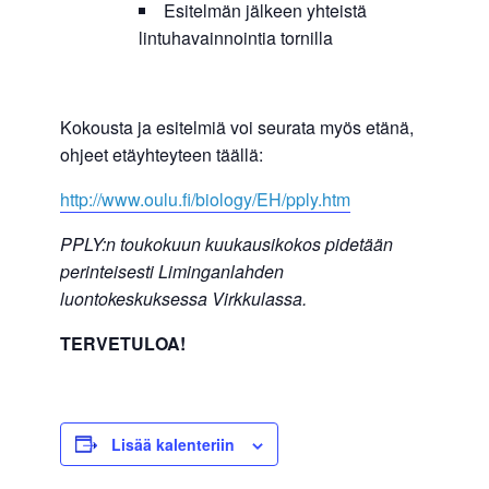
Esitelmän jälkeen yhteistä
lintuhavainnointia tornilla
Kokousta ja esitelmiä voi seurata myös etänä,
ohjeet etäyhteyteen täällä:
http://www.oulu.fi/biology/EH/pply.htm
PPLY:n toukokuun kuukausikokos pidetään
perinteisesti Liminganlahden
luontokeskuksessa Virkkulassa.
TERVETULOA!
Lisää kalenteriin