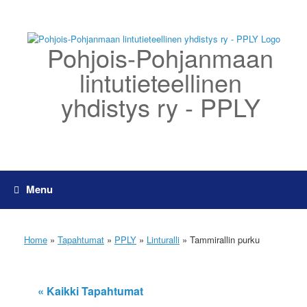
Skip
to
content
Pohjois-Pohjanmaan
lintutieteellinen
yhdistys ry - PPLY
Menu
Home
»
Tapahtumat
»
PPLY
»
Linturalli
»
Tammirallin purku
« Kaikki Tapahtumat