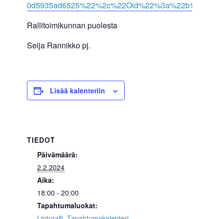
0d5935ad6525%22%2c%22Oid%22%3a%22b1814bd2-
Rallitoimikunnan puolesta
Seija Rannikko pj.
Lisää kalenteriin
TIEDOT
Päivämäärä:
2.2.2024
Aika:
18:00 - 20:00
Tapahtumaluokat:
Linturalli
,
Tapahtumakalenteri