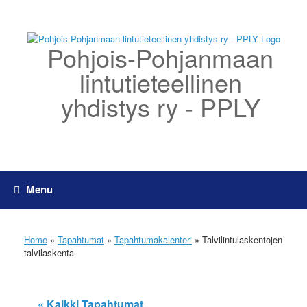
Skip
to
content
Pohjois-Pohjanmaan
lintutieteellinen
yhdistys ry - PPLY
Menu
Home
»
Tapahtumat
»
Tapahtumakalenteri
»
Talvilintulaskentojen
talvilaskenta
« Kaikki Tapahtumat