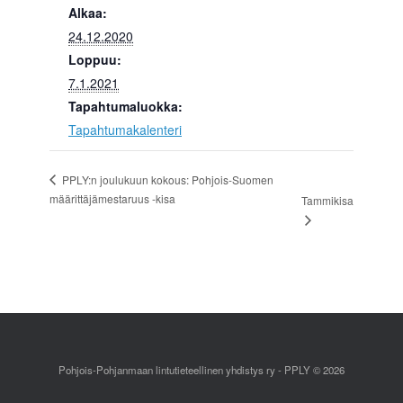
Alkaa:
24.12.2020
Loppuu:
7.1.2021
Tapahtumaluokka:
Tapahtumakalenteri
PPLY:n joulukuun kokous: Pohjois-Suomen
määrittäjämestaruus -kisa
Tammikisa
Pohjois-Pohjanmaan lintutieteellinen yhdistys ry - PPLY © 2026