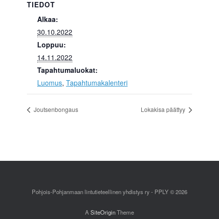
TIEDOT
Alkaa:
30.10.2022
Loppuu:
14.11.2022
Tapahtumaluokat:
Luomus
,
Tapahtumakalenteri
Joutsenbongaus
Lokakisa päättyy
Pohjois-Pohjanmaan lintutieteellinen yhdistys ry - PPLY © 2026
A
SiteOrigin
Theme