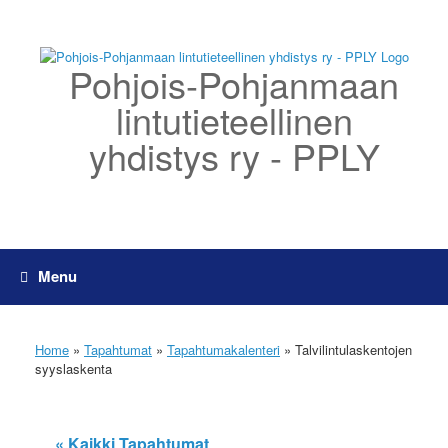
Skip
to
content
Pohjois-Pohjanmaan
lintutieteellinen
yhdistys ry - PPLY
Menu
Home
»
Tapahtumat
»
Tapahtumakalenteri
»
Talvilintulaskentojen
syyslaskenta
« Kaikki Tapahtumat