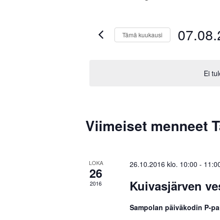
07.08.
Tämä kuukausi
V
a
l
Ei tu
i
t
s
K
e
p
Viimeiset menneet 
a
ä
i
l
v
e
ä
LOKA
26.10.2016 klo. 10:00
-
11:0
.
26
n
Kuivasjärven ves
2016
t
e
Sampolan päiväkodin P-p
r