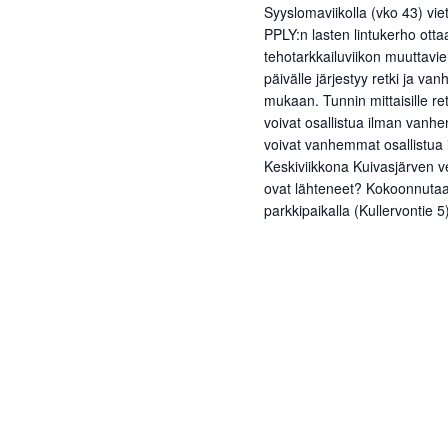
Syyslomaviikolla (vko 43) viet
i
PPLY:n lasten lintukerho otta
tehotarkkailuviikon muuttavie
/
päivälle järjestyy retki ja va
T
mukaan. Tunnin mittaisille re
a
voivat osallistua ilman vanhemp
voivat vanhemmat osallistua 
p
Keskiviikkona Kuivasjärven ves
a
ovat lähteneet? Kokoonnuta
parkkipaikalla (Kullervontie 5
h
t
u
m
a
t