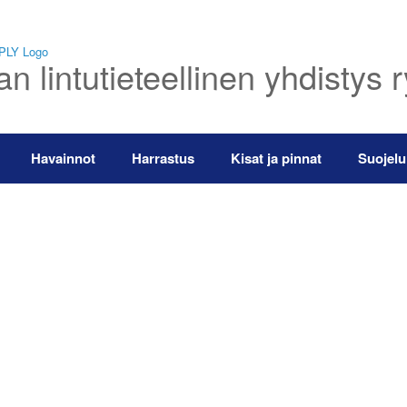
 lintutieteellinen yhdistys 
Havainnot
Harrastus
Kisat ja pinnat
Suojelu