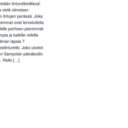
o
N
etään linturetkiviikkoa!
i
a
a vielä viimeisen
n lintujen perässä. Joka
n
v
nhemmat ovat tervetulleita
i
t
tkille perheen pienimmät
g
ia ja kaikille retkille
i
ilman lapsia ?
a
ilinturetki. Joko uivelot
t
an Sampolan päiväkodin
i
). Retki […]
o
n