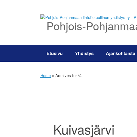
Skip
to
content
Pohjois-Pohjanmaan
Etusivu
Yhdistys
Ajankohtaista
Home
»
Archives for %
Kuivasjärvi