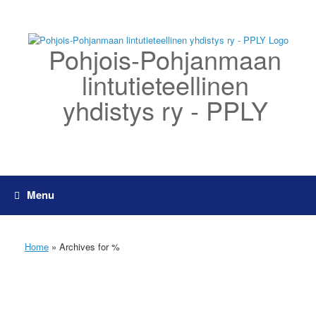
Skip
to
content
Pohjois-Pohjanmaan
lintutieteellinen
yhdistys ry - PPLY
Menu
Home
»
Archives for %