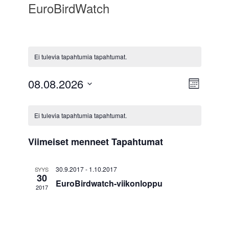
EuroBirdWatch
Ei tulevia tapahtumia tapahtumat.
08.08.2026
N
T
K
a
V
ä
u
K
a
u
p
k
Ei tulevia tapahtumia tapahtumat.
l
k
a
a
a
i
y
u
t
l
h
Viimeiset menneet Tapahtumat
s
m
s
t
e
i
e
ä
u
p
30.9.2017
-
1.10.2017
SYYS
n
30
ä
t
m
EuroBirdwatch-viikonloppu
t
2017
i
n
a
v
e
ä
V
a
.
r
i