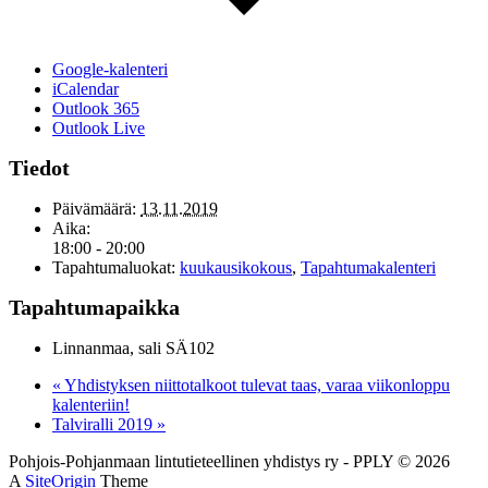
Google-kalenteri
iCalendar
Outlook 365
Outlook Live
Tiedot
Päivämäärä:
13.11.2019
Aika:
18:00 - 20:00
Tapahtumaluokat:
kuukausikokous
,
Tapahtumakalenteri
Tapahtumapaikka
Linnanmaa, sali SÄ102
«
Yhdistyksen niittotalkoot tulevat taas, varaa viikonloppu
kalenteriin!
Talviralli 2019
»
Pohjois-Pohjanmaan lintutieteellinen yhdistys ry - PPLY © 2026
A
SiteOrigin
Theme