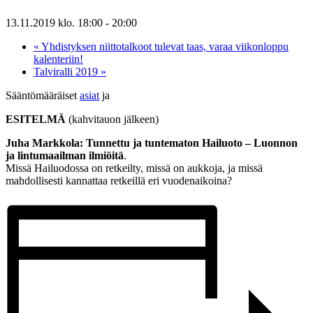
13.11.2019 klo. 18:00
-
20:00
«
Yhdistyksen niittotalkoot tulevat taas, varaa viikonloppu
kalenteriin!
Talviralli 2019
»
Sääntömääräiset
asiat
ja
ESITELMÄ
(kahvitauon jälkeen)
Juha Markkola: Tunnettu ja tuntematon Hailuoto – Luonnon
ja lintumaailman ilmiöitä
.
Missä Hailuodossa on retkeilty, missä on aukkoja, ja missä
mahdollisesti kannattaa retkeillä eri vuodenaikoina?