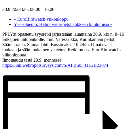
30.9.2023 klo. 08:00
-
16:00
«
EuroBirdwatch-viikonloppu
Yleisöluento: Helmi-vieraspetohankkeen kuulumisia
»
PPLY:n opastettu syysretki järjestetään lauantaina 30.9. klo n. 8–16
Siikajoen lintupaikoille: mm. Varessäikkä, Karinkannan pellot,
Säären ranta, Sannanlahti. Bussimaksu 10 €/hlö. Omat eväät
mukaan ja sään mukainen vaatetus! Retki on osa EuroBirdwatch-
viikonloppua.
Ilmoittaudu tästä 20.9. mennessä:
https://link.webropolsurveys.com/S/AFB60F41E2B23074