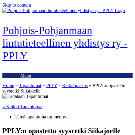
Skip to content
Pohjois-Pohjanmaan
lintutieteellinen yhdistys ry -
PPLY
Menu
Home
»
Tapahtumat
»
PPLY
»
Retki/opastus
»
PPLY:n opastettu
syysretki Siikajoelle
« Kaikki Tapahtumat
Tämä tapahtuma on mennyt.
PPLY:n opastettu syysretki Siikajoelle