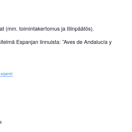
 (mm. toimintakertomus ja tilinpäätös).
itelmä Espanjan linnuista: ”Aves de Andalucía y
sijainti/
ä: