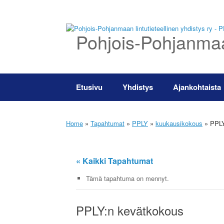
Skip
to
content
Pohjois-Pohjanmaan
Etusivu
Yhdistys
Ajankohtaista
Home
»
Tapahtumat
»
PPLY
»
kuukausikokous
»
PPLY
« Kaikki Tapahtumat
Tämä tapahtuma on mennyt.
PPLY:n kevätkokous