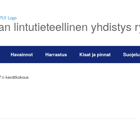
 lintutieteellinen yhdistys 
Havainnot
Harrastus
Kisat ja pinnat
Suojelu
:n kevätkokous