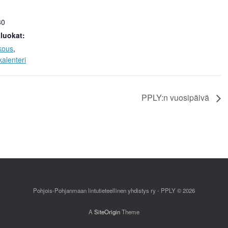
30
luokat:
kous
,
alenteri
PPLY:n vuosipäivä
Pohjois-Pohjanmaan lintutieteellinen yhdistys ry - PPLY © 2026
A
SiteOrigin
Theme