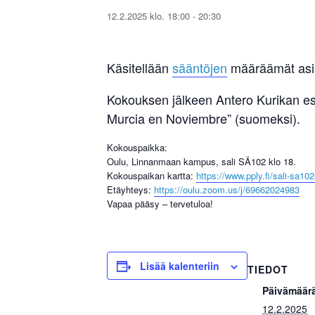
12.2.2025 klo. 18:00
-
20:30
Käsitellään
sääntöjen
määräämät asiat
Kokouksen jälkeen Antero Kurikan es
Murcia en Noviembre” (suomeksi).
Kokouspaikka:
Oulu, Linnanmaan kampus, sali SÄ102 klo 18.
Kokouspaikan kartta:
https://www.pply.fi/sali-sa102-
Etäyhteys:
https://oulu.zoom.us/j/69662024983
Vapaa pääsy – tervetuloa!
Lisää kalenteriin
TIEDOT
Päivämäär
12.2.2025