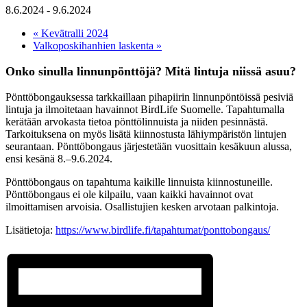
8.6.2024
-
9.6.2024
«
Kevätralli 2024
Valkoposkihanhien laskenta
»
Onko sinulla linnunpönttöjä? Mitä lintuja niissä asuu?
Pönttöbongauksessa tarkkaillaan pihapiirin linnunpöntöissä pesiviä
lintuja ja ilmoitetaan havainnot BirdLife Suomelle. Tapahtumalla
kerätään arvokasta tietoa pönttölinnuista ja niiden pesinnästä.
Tarkoituksena on myös lisätä kiinnostusta lähiympäristön lintujen
seurantaan. Pönttöbongaus järjestetään vuosittain kesäkuun alussa,
ensi kesänä 8.–9.6.2024.
Pönttöbongaus on tapahtuma kaikille linnuista kiinnostuneille.
Pönttöbongaus ei ole kilpailu, vaan kaikki havainnot ovat
ilmoittamisen arvoisia. Osallistujien kesken arvotaan palkintoja.
Lisätietoja:
https://www.birdlife.fi/tapahtumat/ponttobongaus/