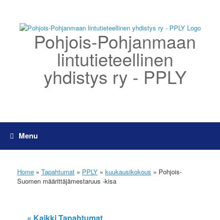
Skip
to
content
Pohjois-Pohjanmaan
lintutieteellinen
yhdistys ry - PPLY
Menu
Home
»
Tapahtumat
»
PPLY
»
kuukausikokous
»
Pohjois-
Suomen määrittäjämestaruus -kisa
« Kaikki Tapahtumat