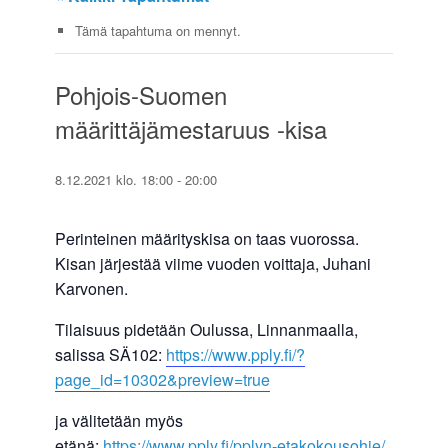
Tämä tapahtuma on mennyt.
Pohjois-Suomen
määrittäjämestaruus -kisa
8.12.2021 klo. 18:00
-
20:00
Perinteinen määrityskisa on taas vuorossa.
Kisan järjestää viime vuoden voittaja, Juhani
Karvonen.
Tilaisuus pidetään Oulussa, Linnanmaalla,
salissa SÄ102:
https://www.pply.fi/?
page_id=10302&preview=true
ja välitetään myös
etänä:
https://www.pply.fi/pplyn-etakokousohje/