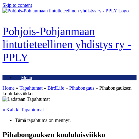
Skip to content
Pohjois-Pohjanmaan
lintutieteellinen yhdistys ry -
PPLY
Menu
Home
»
Tapahtumat
»
BirdLife
»
Pihabongaus
»
Pihabongauksen
koululaisviikko
« Kaikki Tapahtumat
Tämä tapahtuma on mennyt.
Pihabongauksen koululaisviikko